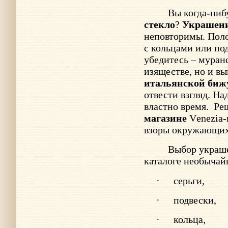
Вы когда-ниб
стекло
?
Украшен
неповторимы. Пол
с кольцами или по
убедитесь – муранс
изяществе, но и в
итальянской биж
отвести взгляд. Н
властно время.
Ре
магазине
V
enezia
взоры окружающих 
Выбор украше
каталоге необычай
·
серьги,
·
подвески,
·
кольца,