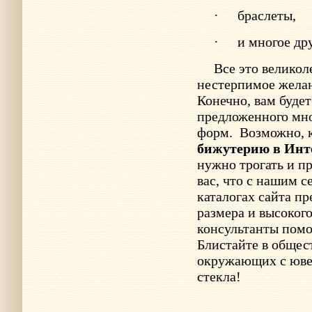
·
браслеты,
·
и многое дру
Все это великол
нестерпимое желани
Конечно, вам буде
предложенного мно
форм.
Возможно, 
бижутерию в Инт
нужно трогать и п
вас, что с нашим с
каталогах сайта п
размера и высоког
консультанты помо
Блистайте в общес
окружающих с юве
стекла!