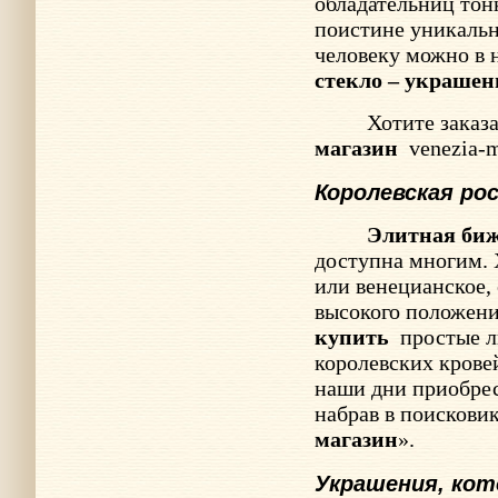
обладательниц тон
поистине уникальн
человеку можно в
стекло – украшен
Хотите заказ
магазин
venezia-
Королевская ро
Элитная би
доступна многим. 
или венецианское,
высокого положен
купить
простые л
королевских кровей
наши дни приобре
набрав в поисковик
магазин
».
Украшения, ко