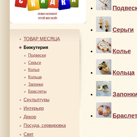
Подвес
Серьги
ТОВАР МЕСЯЦА
Бижутерия
Колье
Подвески
Серьги
Колье
Кольца
Кольца
Запонки
Браслеты
Запонк
Скульптуры
Интерьер
Брасле
Декор
Посуда, сервировка
Свет