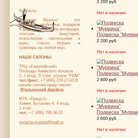
2 200 руб.
Контакты
Нет в наличии
"Венеция Мурано" - это
магазины необычных подарков
и дорогих предметов интерьера:
элитная бижутерия,
Подвеска "Мурри
итальянские светильники и
2 200 руб.
вазы, стекло мурано и
сувениры на любой вкус.
Нет в наличии
НАШИ САЛОНЫ:
ТРЦ «Европейский»
Площадь Киевского вокзала
Подвеска "Мурри
2, 1 вход, 0 этаж, атриум "РИМ"
2 600 руб.
тел./факс:
+7 (495) 229-27-63 В
нашем салоне представлен
Итальянский фарфор
Нет в наличии
МТК «Гранд-2»
Химки, Бутаково 4, 4 вход,
1 этаж
Подвеска "Мурри
тел.:
+7 (495) 780-36-22
2 600 руб.
venezia-murano@mail.ru
Нет в наличии