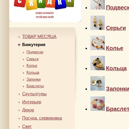
Подвес
Серьги
ТОВАР МЕСЯЦА
Бижутерия
Колье
Подвески
Серьги
Колье
Кольца
Кольца
Запонки
Браслеты
Запонк
Скульптуры
Интерьер
Брасле
Декор
Посуда, сервировка
Свет