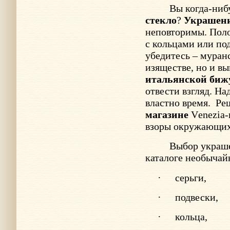
Вы когда-ниб
стекло
?
Украшен
неповторимы. Пол
с кольцами или по
убедитесь – муранс
изяществе, но и в
итальянской биж
отвести взгляд. Н
властно время.
Ре
магазине
V
enezia
взоры окружающих 
Выбор украше
каталоге необычай
·
серьги,
·
подвески,
·
кольца,