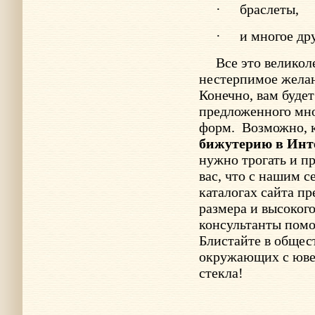
·
браслеты,
·
и многое дру
Все это великол
нестерпимое желани
Конечно, вам буде
предложенного мно
форм.
Возможно, 
бижутерию в Инт
нужно трогать и п
вас, что с нашим с
каталогах сайта п
размера и высоког
консультанты помо
Блистайте в общес
окружающих с юве
стекла!