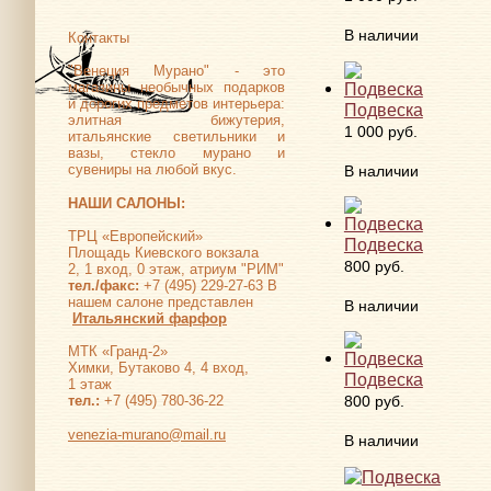
В наличии
Контакты
"Венеция Мурано" - это
магазины необычных подарков
и дорогих предметов интерьера:
Подвеска
элитная бижутерия,
1 000 руб.
итальянские светильники и
вазы, стекло мурано и
сувениры на любой вкус.
В наличии
НАШИ САЛОНЫ:
ТРЦ «Европейский»
Подвеска
Площадь Киевского вокзала
800 руб.
2, 1 вход, 0 этаж, атриум "РИМ"
тел./факс:
+7 (495) 229-27-63 В
нашем салоне представлен
В наличии
Итальянский фарфор
МТК «Гранд-2»
Химки, Бутаково 4, 4 вход,
Подвеска
1 этаж
800 руб.
тел.:
+7 (495) 780-36-22
venezia-murano@mail.ru
В наличии