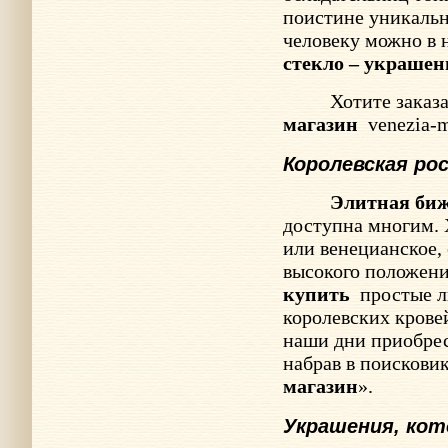
поистине уникальн
человеку можно в
стекло – украшен
Хотите заказ
магазин
venezia-
Королевская ро
Элитная би
доступна многим. 
или венецианское,
высокого положен
купить
простые л
королевских кровей
наши дни приобре
набрав в поисковик
магазин
».
Украшения, ко