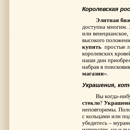
Королевская ро
Элитная би
доступна многим. 
или венецианское,
высокого положен
купить
простые л
королевских кровей
наши дни приобре
набрав в поисковик
магазин
».
Украшения, ко
Вы когда-ниб
стекло
?
Украшен
неповторимы. Пол
с кольцами или по
убедитесь – муранс
изяществе, но и в