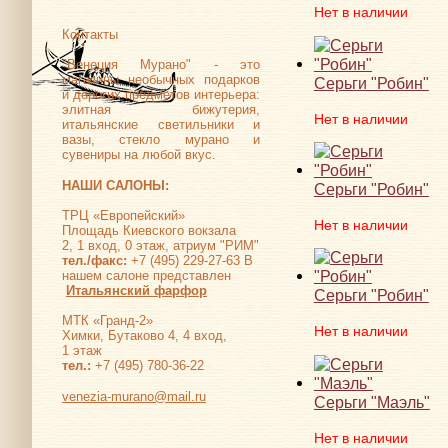
Нет в наличии
Контакты
"Венеция Мурано" - это
магазины необычных подарков
Серьги "Робин"
и дорогих предметов интерьера:
элитная бижутерия,
Нет в наличии
итальянские светильники и
вазы, стекло мурано и
сувениры на любой вкус.
НАШИ САЛОНЫ:
Серьги "Робин"
ТРЦ «Европейский»
Нет в наличии
Площадь Киевского вокзала
2, 1 вход, 0 этаж, атриум "РИМ"
тел./факс:
+7 (495) 229-27-63 В
нашем салоне представлен
Итальянский фарфор
Серьги "Робин"
МТК «Гранд-2»
Нет в наличии
Химки, Бутаково 4, 4 вход,
1 этаж
тел.:
+7 (495) 780-36-22
venezia-murano@mail.ru
Серьги "Маэль"
Нет в наличии