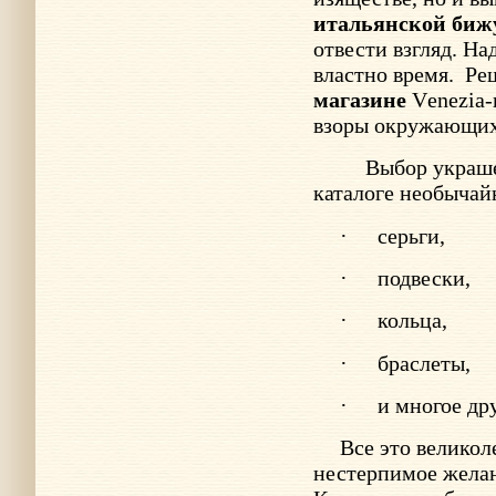
итальянской биж
отвести взгляд. Н
властно время.
Ре
магазине
V
enezia
взоры окружающих 
Выбор украше
каталоге необычай
·
серьги,
·
подвески,
·
кольца,
·
браслеты,
·
и многое дру
Все это великол
нестерпимое желани