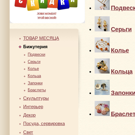
Подвес
Серьги
ТОВАР МЕСЯЦА
Бижутерия
Колье
Подвески
Серьги
Колье
Кольца
Кольца
Запонки
Браслеты
Запонк
Скульптуры
Интерьер
Брасле
Декор
Посуда, сервировка
Свет