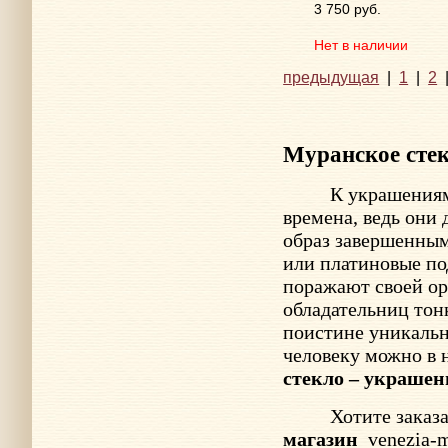
3 750 руб.
Нет в наличии
предыдущая
|
1
|
2
Муранское сте
К украшения
времена, ведь они
образ завершенным
или платиновые по
поражают своей ор
обладательниц тон
поистине уникальн
человеку можно в
стекло – украшен
Хотите заказ
магазин
venezia-