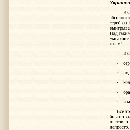
Украшен
Вы
абсолютн
серебра и
выигрыва
Над таким
магазине
к вам!
Выб
·
сер
·
под
·
кол
·
бра
·
и м
Все эт
богатства
цветов, о
непросто.