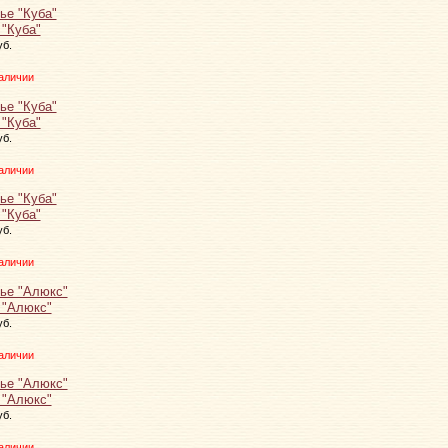
 "Куба"
уб.
аличии
 "Куба"
уб.
аличии
 "Куба"
уб.
аличии
 "Алюкс"
уб.
аличии
 "Алюкс"
уб.
аличии