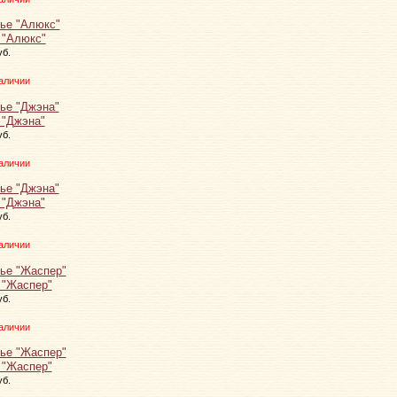
 "Алюкс"
уб.
аличии
 "Джэна"
уб.
аличии
 "Джэна"
уб.
аличии
 "Жаспер"
уб.
аличии
 "Жаспер"
уб.