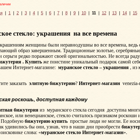
аличии
я
|
1
|
2
|
3
|
4
|
5
|
6
|
7
|
8
|
9
|
10
|
11
|
12
|
13
|
14
|
15
кое стекло: украшения
на все времена
украшениям женщины были неравнодушны во все времена, ведь 
лающий образ завершенным. Традиционные золотые, серебряные
и серьги редко поражают своей оригинальностью. Не всегда рад
ижутерия . Купить
же поистине уникальный подарок самой себе
нашем Интернет-магазине:
муранское стекло – украшения
, из 
ите заказать
элитную бижутерию
?
Интернет-магазин
venezia
ская роскошь, доступная каждому
итная бижутерия
из
муранского стекла сегодня
доступна многи
анское, или венецианское, стекло считалось признаком роскоши 
. Подобную
бижутерию купить
простые люди не могли. Ее нос
ак удивились бы они, узнав, что в наши дни приобрести
бижуте
поисковике слова: «
муранское стекло Интернет-магазин
».