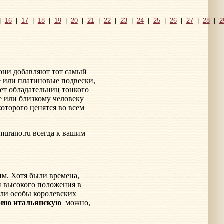
|
16
|
17
|
18
|
19
|
20
|
21
|
22
|
23
|
24
|
25
|
26
|
27
|
28
|
2
они добавляют тот самый
 или платиновые подвески,
ует обладательниц тонкого
 или близкому человеку
которого ценятся во всем
-murano.ru всегда к вашим
м. Хотя были времена,
и высокого положения в
или особы королевских
рию итальянскую
можно,