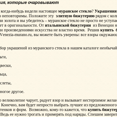
ия, которые очаровывают
 когда-нибудь видели настоящее
муранское стекло
?
Украшени
о неповторимы. Положите эту
элитную бижутерию
рядом с кол
ли золота и вы убедитесь – муранское стекло не просто не уступа
ет в оригинальности. От
итальянской бижутерии
из Венеции н
и произведениями искусства не властно время.
Решив
купить
V
enezia-murano.ru, вы можете быть уверены: все взоры окружа
ор украшений из муранского стекла в нашем каталоге необычай
ьги,
вески,
ьца,
слеты,
ногое другое.
о великолепие чарует, радует взор и вызывает нестерпимое желан
. Конечно, вам будет непросто выбрать лучшее из предложенного
ттенков и форм.
Возможно, кому-то кажется, что
купить бижуте
 Ведь ее нужно трогать и примерять под наряды. Спешим заверит