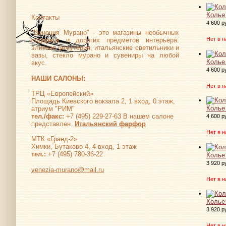
Колье
Контакты
4 600 р
"Венеция Мурано" - это магазины необычных
Нет в н
подарков и дорогих предметов интерьера:
элитная бижутерия, итальянские светильники и
вазы, стекло мурано и сувениры на любой
Колье
вкус.
4 600 р
НАШИ САЛОНЫ:
Нет в н
ТРЦ «Европейский»
Площадь Киевского вокзала 2, 1 вход, 0 этаж,
Колье
атриум "РИМ"
тел./факс:
+7 (495) 229-27-63 В нашем салоне
4 600 р
представлен
Итальянский фарфор
Нет в н
МТК «Гранд-2»
Химки, Бутаково 4, 4 вход, 1 этаж
тел.:
+7 (495) 780-36-22
Колье
3 920 р
venezia-murano@mail.ru
Нет в н
Колье
3 920 р
Нет в н