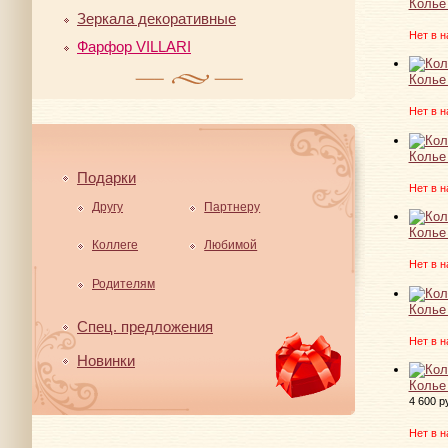
Колье
Зеркала декоративные
Нет в н
Фарфор VILLARI
Колье
Нет в н
Колье
Подарки
Нет в н
Другу
Партнеру
Колье
Коллеге
Любимой
Нет в н
Родителям
Колье
Спец. предложения
Нет в н
Новинки
Колье
4 600 р
Нет в н