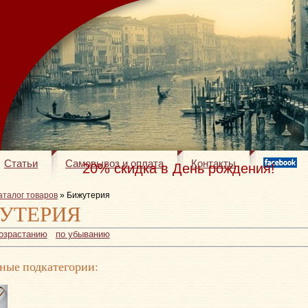
Статьи
Самовывоз и оплата
Контакты
20% скидка в День рождения!
аталог товаров
» Бижутерия
УТЕРИЯ
возрастанию
по убыванию
ные подкатегории: