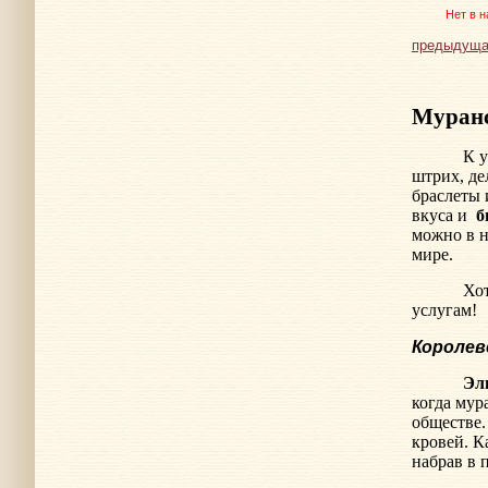
Нет в н
предыдуща
Муранс
К 
штрих, де
браслеты 
вкуса и
б
можно в 
мире.
Хот
услугам!
Королев
Эл
когда мур
обществе
кровей. К
набрав в 