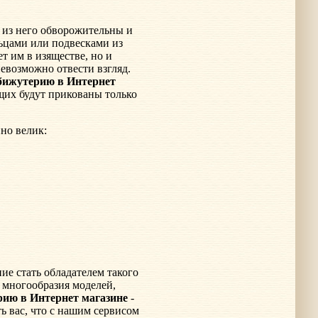
я
из него обворожительны и
ьцами или подвесками из
ет им в изяществе, но и
евозможно отвести взгляд.
бижутерию в Интернет
ющих будут прикованы только
но велик:
ие стать обладателем такого
 многообразия моделей,
рию в Интернет магазине
-
ь вас, что с нашим сервисом