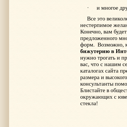
·
и многое дру
Все это великол
нестерпимое желани
Конечно, вам буде
предложенного мно
форм.
Возможно, 
бижутерию в Инт
нужно трогать и п
вас, что с нашим с
каталогах сайта п
размера и высоког
консультанты помо
Блистайте в общес
окружающих с юве
стекла!