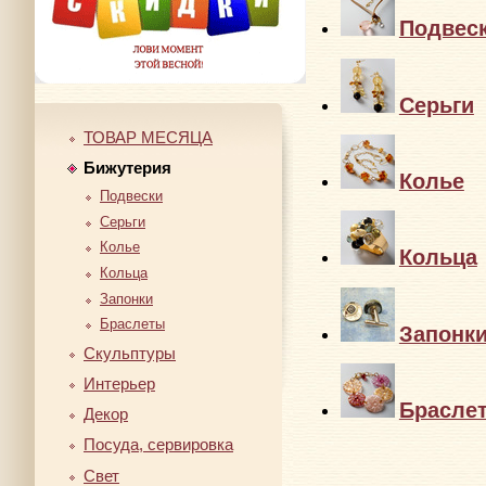
Подвес
Серьги
ТОВАР МЕСЯЦА
Бижутерия
Колье
Подвески
Серьги
Колье
Кольца
Кольца
Запонки
Браслеты
Запонк
Скульптуры
Интерьер
Брасле
Декор
Посуда, сервировка
Свет