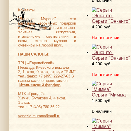
В наличии
Контакты
"Венеция Мурано" - это
Серьги "Энканто"
магазины необычных подарков
4 200 руб.
и дорогих предметов интерьера:
элитная бижутерия,
итальянские светильники и
Нет в наличии
вазы, стекло мурано и
сувениры на любой вкус.
НАШИ САЛОНЫ:
Серьги "Энканто"
ТРЦ «Европейский»
4 200 руб.
Площадь Киевского вокзала
2, 1 вход, 0 этаж, атриум "РИМ"
Нет в наличии
тел./факс:
+7 (495) 229-27-63 В
нашем салоне представлен
Итальянский фарфор
МТК «Гранд-2»
Серьги "Мимма"
Химки, Бутаково 4, 4 вход,
1 500 руб.
1 этаж
тел.:
+7 (495) 780-36-22
В наличии
venezia-murano@mail.ru