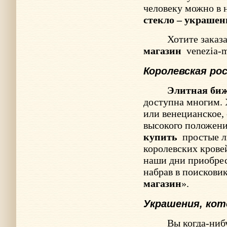
человеку можно в
стекло – украшен
Хотите заказ
магазин
venezia-
Королевская ро
Элитная би
доступна многим. 
или венецианское,
высокого положен
купить
простые л
королевских кровей
наши дни приобре
набрав в поисковик
магазин
».
Украшения, ко
Вы когда-ниб