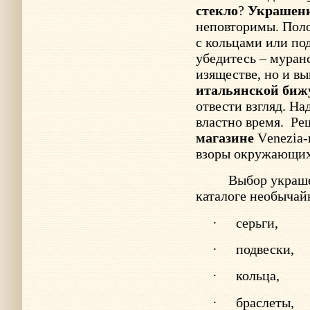
стекло
?
Украшен
неповторимы. Пол
с кольцами или по
убедитесь – муранс
изяществе, но и в
итальянской биж
отвести взгляд. Н
властно время.
Ре
магазине
V
enezia
взоры окружающих 
Выбор украше
каталоге необычай
·
серьги,
·
подвески,
·
кольца,
·
браслеты,