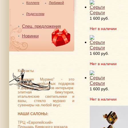
Коллеге
Любимой
Серьги
Родителям
1 600 руб.
Спец. предложения
Нет в наличии
Новинки
Серьги
1 600 руб.
Нет в наличии
Контакты
"Венеция Мурано" - это
Серьги
магазины необычных подарков
и дорогих предметов интерьера:
1 600 руб.
элитная бижутерия,
итальянские светильники и
Нет в наличии
вазы, стекло мурано и
сувениры на любой вкус.
НАШИ САЛОНЫ:
ТРЦ «Европейский»
Площадь Киевского вокзала