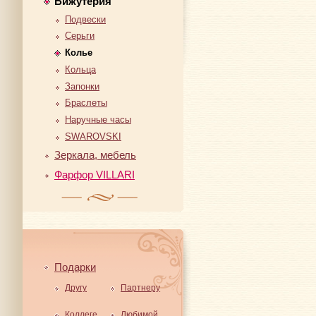
Бижутерия
Подвески
Серьги
Колье
Кольца
Запонки
Браслеты
Наручные часы
SWAROVSKI
Зеркала, мебель
Фарфор VILLARI
Подарки
Другу
Партнеру
Коллеге
Любимой