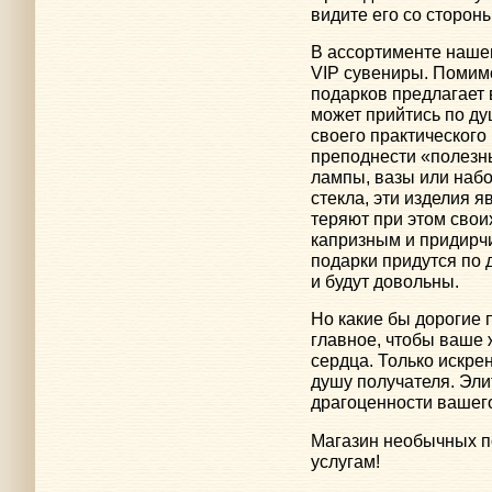
видите его со стороны
В ассортименте нашег
VIP сувениры. Помим
подарков предлагает 
может прийтись по ду
своего практическог
преподнести «полезн
лампы, вазы или наб
стекла, эти изделия 
теряют при этом свои
капризным и придирч
подарки придутся по 
и будут довольны.
Но какие бы дорогие 
главное, чтобы ваше 
сердца. Только искре
душу получателя. Эли
драгоценности вашего
Магазин необычных п
услугам!