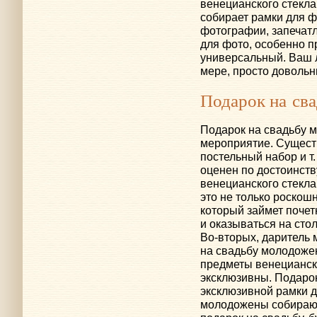
венецианского стекла
собирает рамки для 
фотографии, запечат
для фото, особенно 
универсальный. Ваш 
мере, просто довольн
Подарок на св
Подарок на свадьбу 
мероприятие. Существ
постельный набор
и т.
оценен по достоинству
венецианского стекла
это не только роскош
который займет почет
и оказываться на сто
Во-вторых
, даритель 
на свадьбу молодожена
предметы венецианско
эксклюзивны. Подарок
эксклюзивной рамки д
молодожены собираютс