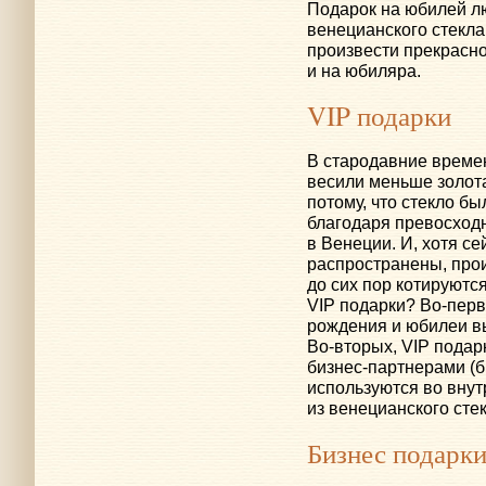
Подарок на юбилей л
венецианского стекла
произвести прекрасное
и на юбиляра.
VIP подарки
В стародавние времен
весили меньше золота
потому, что стекло б
благодаря превосходн
в Венеции. И, хотя с
распространены, про
до сих пор котируются
VIP подарки?
Во-пер
рождения и юбилеи в
Во-вторых
, VIP пода
бизнес-партнерами
(б
используются во внут
из венецианского сте
Бизнес подарк