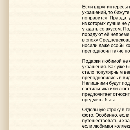
Если вдруг интересы 
украшений, то бижуте
понравится. Правда, 
из которых лучше не 
угадать со вкусом. По
порадуют её непреме
в эпоху Средневеков
носили даже особы ко
преподносил такие п
Подарки любимой не 
украшения. Как уже б
стало популярным ве
преподносились в вид
Нелишними будут пода
светильника или люст
предпочитает относи
предметы быта.
Отдельную строку в т
фото. Особенно, есл
путешествовать и хр
если любимая коллек