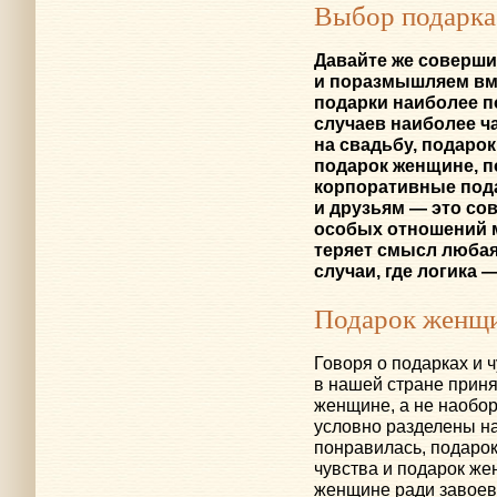
Выбор подарка
Давайте же соверши
и поразмышляем вме
подарки наиболее п
случаев наиболее ч
на свадьбу, подаро
подарок женщине, п
корпоративные пода
и друзьям — это со
особых отношений 
теряет смысл любая
случаи, где логика 
Подарок женщ
Говоря о подарках и 
в нашей стране прин
женщине, а не наобор
условно разделены на
понравилась, подаро
чувства и подарок же
женщине ради завоева