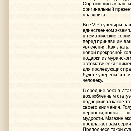
Обратившись в наш м
оригинальный презент
праздника.
Все VIP сувениры на
единственном экземп
в тематические серии.
перед принявшим ва
увлечения. Как знать
новой прекрасной кол
подарки из муранского
автоматически снимет
для последующих праз
будете уверены, что 
человеку.
В средние века в Ит
возлюбленным статуэ
подчёркивал какое-то 
своего внимания. Гол
верности, кошка — эн
мудрости. Магазин э
предлагает вам серии
Преподнеся такой сув