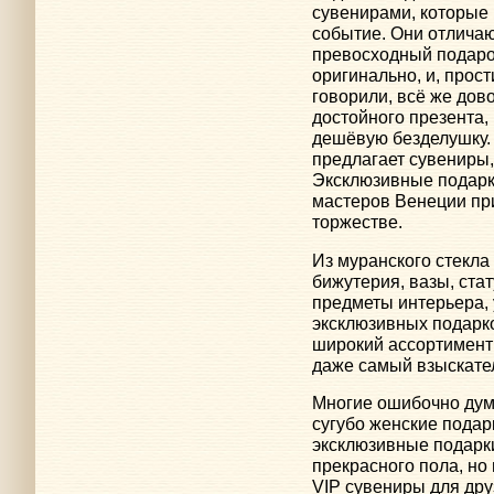
сувенирами, которые 
событие. Они отлича
превосходный подарок
оригинально, и, прос
говорили, всё же дов
достойного презента,
дешёвую безделушку.
предлагает сувениры,
Эксклюзивные подарк
мастеров Венеции при
торжестве.
Из муранского стекла
бижутерия, вазы, стат
предметы интерьера,
эксклюзивных подарк
широкий ассортимент 
даже самый взыскател
Многие ошибочно дума
сугубо женские подар
эксклюзивные подарки
прекрасного пола, но
VIP сувениры для дру