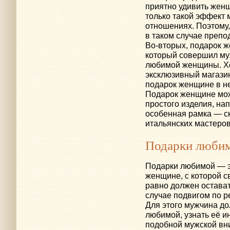
приятно удивить женщ
только такой эффект 
отношениях. Поэтому
в таком случае препо
Во-вторых
, подарок 
который совершил му
любимой женщины. Хо
эксклюзивный магазин
подарок женщине в н
Подарок женщине мож
простого изделия, на
особенная рамка — с
итальянских мастеров
Подарки люби
Подарки любимой — эт
женщине, с которой 
равно должен остава
случае подвигом по 
Для этого мужчина д
любимой, узнать её и
подобной мужской вн