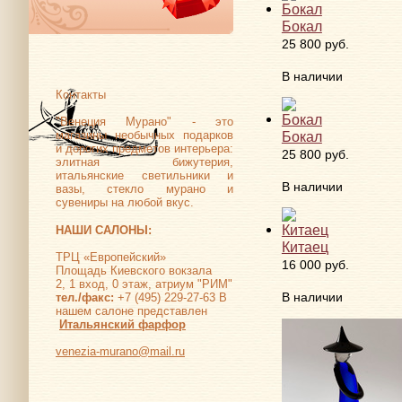
Бокал
25 800 руб.
В наличии
Контакты
"Венеция Мурано" - это
Бокал
магазины необычных подарков
и дорогих предметов интерьера:
25 800 руб.
элитная бижутерия,
итальянские светильники и
В наличии
вазы, стекло мурано и
сувениры на любой вкус.
НАШИ САЛОНЫ:
Китаец
ТРЦ «Европейский»
16 000 руб.
Площадь Киевского вокзала
2, 1 вход, 0 этаж, атриум "РИМ"
В наличии
тел./факс:
+7 (495) 229-27-63 В
нашем салоне представлен
Итальянский фарфор
venezia-murano@mail.ru