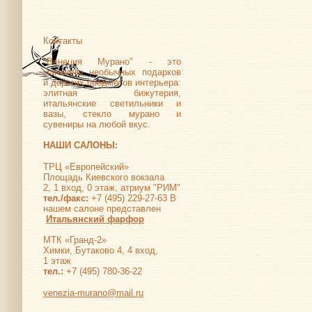
Контакты
"Венеция Мурано" - это
магазины необычных подарков
и дорогих предметов интерьера:
элитная бижутерия,
итальянские светильники и
вазы, стекло мурано и
сувениры на любой вкус.
НАШИ САЛОНЫ:
ТРЦ «Европейский»
Площадь Киевского вокзала
2, 1 вход, 0 этаж, атриум "РИМ"
тел./факс:
+7 (495) 229-27-63 В
нашем салоне представлен
Итальянский фарфор
МТК «Гранд-2»
Химки, Бутаково 4, 4 вход,
1 этаж
тел.:
+7 (495) 780-36-22
venezia-murano@mail.ru