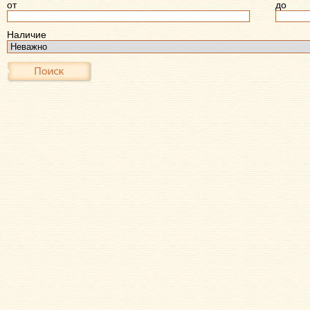
от
до
Наличие