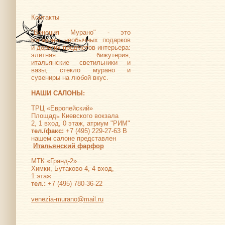
Контакты
"Венеция Мурано" - это
магазины необычных подарков
и дорогих предметов интерьера:
элитная бижутерия,
итальянские светильники и
вазы, стекло мурано и
сувениры на любой вкус.
НАШИ САЛОНЫ:
ТРЦ «Европейский»
Площадь Киевского вокзала
2, 1 вход, 0 этаж, атриум "РИМ"
тел./факс:
+7 (495) 229-27-63 В
нашем салоне представлен
Итальянский фарфор
МТК «Гранд-2»
Химки, Бутаково 4, 4 вход,
1 этаж
тел.:
+7 (495) 780-36-22
venezia-murano@mail.ru