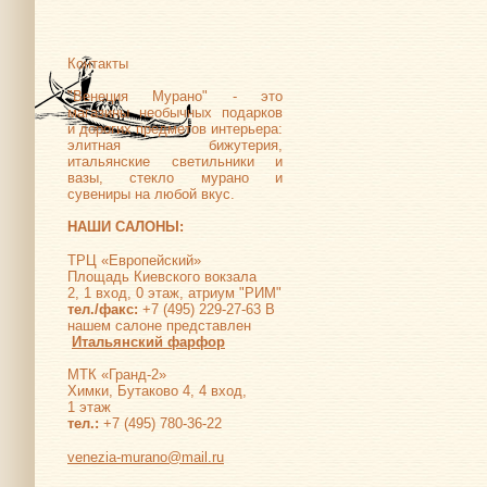
Контакты
"Венеция Мурано" - это
магазины необычных подарков
и дорогих предметов интерьера:
элитная бижутерия,
итальянские светильники и
вазы, стекло мурано и
сувениры на любой вкус.
НАШИ САЛОНЫ:
ТРЦ «Европейский»
Площадь Киевского вокзала
2, 1 вход, 0 этаж, атриум "РИМ"
тел./факс:
+7 (495) 229-27-63 В
нашем салоне представлен
Итальянский фарфор
МТК «Гранд-2»
Химки, Бутаково 4, 4 вход,
1 этаж
тел.:
+7 (495) 780-36-22
venezia-murano@mail.ru