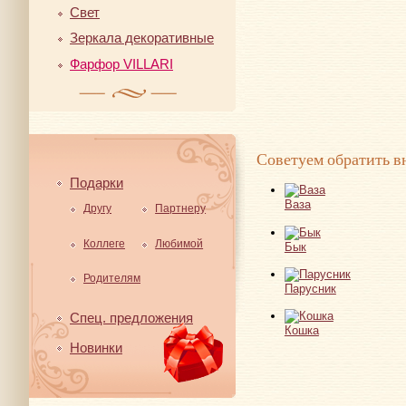
Свет
Зеркала декоративные
Фарфор VILLARI
Советуем обратить в
Подарки
Ваза
Другу
Партнеру
Коллеге
Любимой
Бык
Родителям
Парусник
Спец. предложения
Кошка
Новинки