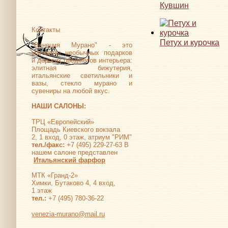
Кувшин
Контакты
Петух и курочка
"Венеция Мурано" - это
магазины необычных подарков
и дорогих предметов интерьера:
элитная бижутерия,
итальянские светильники и
вазы, стекло мурано и
сувениры на любой вкус.
НАШИ САЛОНЫ:
ТРЦ «Европейский»
Площадь Киевского вокзала
2, 1 вход, 0 этаж, атриум "РИМ"
тел./факс:
+7 (495) 229-27-63 В
нашем салоне представлен
Итальянский фарфор
МТК «Гранд-2»
Химки, Бутаково 4, 4 вход,
1 этаж
тел.:
+7 (495) 780-36-22
venezia-murano@mail.ru