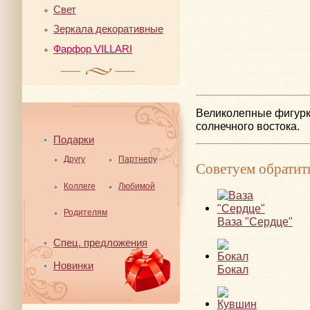
Свет
Зеркала декоративные
Фарфор VILLARI
Великолепные фигурк
солнечного востока.
Подарки
Другу
Партнеру
Советуем обратит
Коллеге
Любимой
Родителям
Ваза "Сердце"
Спец. предложения
Новинки
Бокал