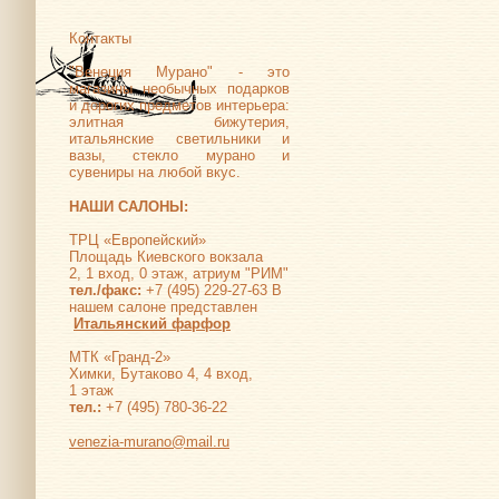
Контакты
"Венеция Мурано" - это
магазины необычных подарков
и дорогих предметов интерьера:
элитная бижутерия,
итальянские светильники и
вазы, стекло мурано и
сувениры на любой вкус.
НАШИ САЛОНЫ:
ТРЦ «Европейский»
Площадь Киевского вокзала
2, 1 вход, 0 этаж, атриум "РИМ"
тел./факс:
+7 (495) 229-27-63 В
нашем салоне представлен
Итальянский фарфор
МТК «Гранд-2»
Химки, Бутаково 4, 4 вход,
1 этаж
тел.:
+7 (495) 780-36-22
venezia-murano@mail.ru