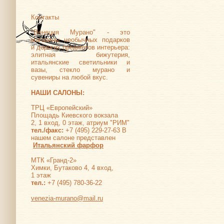
Контакты
"Венеция Мурано" - это
магазины необычных подарков
и дорогих предметов интерьера:
элитная бижутерия,
итальянские светильники и
вазы, стекло мурано и
сувениры на любой вкус.
НАШИ САЛОНЫ:
ТРЦ «Европейский»
Площадь Киевского вокзала
2, 1 вход, 0 этаж, атриум "РИМ"
тел./факс:
+7 (495) 229-27-63 В
нашем салоне представлен
Итальянский фарфор
МТК «Гранд-2»
Химки, Бутаково 4, 4 вход,
1 этаж
тел.:
+7 (495) 780-36-22
venezia-murano@mail.ru