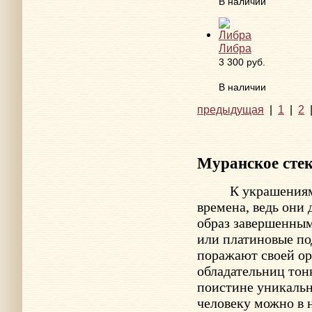
В наличии
Либра
3 300 руб.
В наличии
предыдущая
|
1
|
2
Муранское сте
К украшения
времена, ведь они
образ завершенным
или платиновые по
поражают своей ор
обладательниц тон
поистине уникальн
человеку можно в