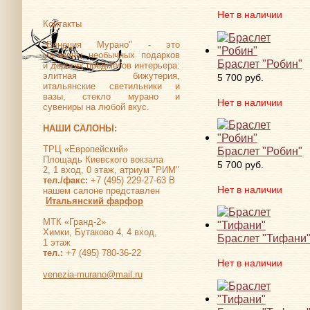
Нет в наличии
Контакты
"Венеция Мурано" - это
магазины необычных подарков
Браслет "Робин"
и дорогих предметов интерьера:
элитная бижутерия,
5 700 руб.
итальянские светильники и
вазы, стекло мурано и
Нет в наличии
сувениры на любой вкус.
НАШИ САЛОНЫ:
ТРЦ «Европейский»
Браслет "Робин"
Площадь Киевского вокзала
5 700 руб.
2, 1 вход, 0 этаж, атриум "РИМ"
тел./факс:
+7 (495) 229-27-63 В
Нет в наличии
нашем салоне представлен
Итальянский фарфор
МТК «Гранд-2»
Химки, Бутаково 4, 4 вход,
Браслет "Тифани
1 этаж
тел.:
+7 (495) 780-36-22
Нет в наличии
venezia-murano@mail.ru