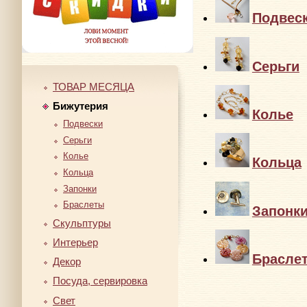
Подвес
Серьги
ТОВАР МЕСЯЦА
Бижутерия
Колье
Подвески
Серьги
Колье
Кольца
Кольца
Запонки
Браслеты
Запонк
Скульптуры
Интерьер
Брасле
Декор
Посуда, сервировка
Свет