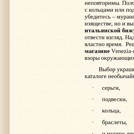
неповторимы. Пол
с кольцами или по
убедитесь – муранс
изяществе, но и в
итальянской биж
отвести взгляд. Н
властно время.
Ре
магазине
V
enezia
взоры окружающих 
Выбор украше
каталоге необычай
·
серьги,
·
подвески,
·
кольца,
·
браслеты,
·
и многое дру