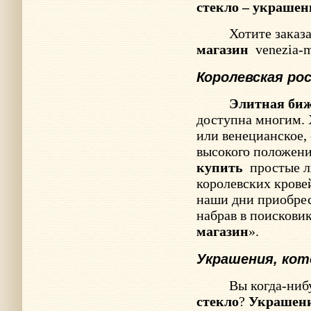
стекло – украшен
Хотите заказ
магазин
venezia-
Королевская ро
Элитная би
доступна многим. 
или венецианское,
высокого положен
купить
простые л
королевских кровей
наши дни приобре
набрав в поисковик
магазин
».
Украшения, ко
Вы когда-ниб
стекло
?
Украшен