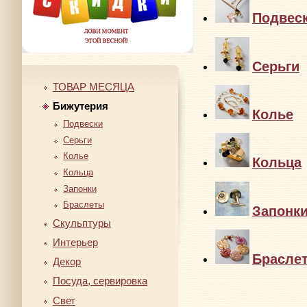
Подвес
Серьги
ТОВАР МЕСЯЦА
Бижутерия
Колье
Подвески
Серьги
Колье
Кольца
Кольца
Запонки
Браслеты
Запонк
Скульптуры
Интерьер
Брасле
Декор
Посуда, сервировка
Свет