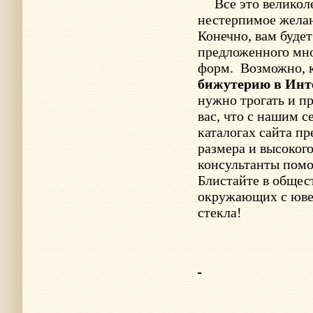
Все это великол
нестерпимое желани
Конечно, вам буде
предложенного мно
форм.
Возможно, 
бижутерию в Инт
нужно трогать и п
вас, что с нашим с
каталогах сайта п
размера и высоког
консультанты помо
Блистайте в общес
окружающих с юве
стекла!