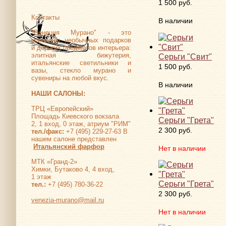
1 500 руб.
Контакты
В наличии
"Венеция Мурано" - это
магазины необычных подарков
и дорогих предметов интерьера:
элитная бижутерия,
Серьги "Свит"
итальянские светильники и
1 500 руб.
вазы, стекло мурано и
сувениры на любой вкус.
В наличии
НАШИ САЛОНЫ:
ТРЦ «Европейский»
Площадь Киевского вокзала
Серьги "Грета"
2, 1 вход, 0 этаж, атриум "РИМ"
2 300 руб.
тел./факс:
+7 (495) 229-27-63 В
нашем салоне представлен
Итальянский фарфор
Нет в наличии
МТК «Гранд-2»
Химки, Бутаково 4, 4 вход,
1 этаж
Серьги "Грета"
тел.:
+7 (495) 780-36-22
2 300 руб.
venezia-murano@mail.ru
Нет в наличии