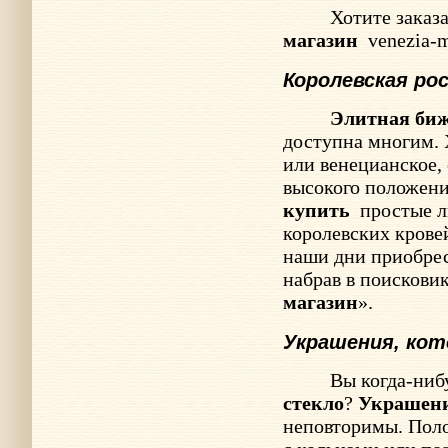
Хотите заказ
магазин
venezia-
Королевская ро
Элитная би
доступна многим. 
или венецианское,
высокого положен
купить
простые л
королевских кровей
наши дни приобре
набрав в поисковик
магазин
».
Украшения, ко
Вы когда-ниб
стекло
?
Украшен
неповторимы. Пол