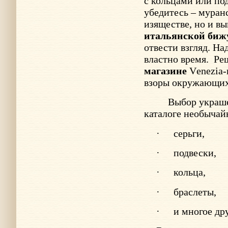
с кольцами или по
убедитесь – муранс
изяществе, но и в
итальянской биж
отвести взгляд. Н
властно время.
Ре
магазине
V
enezia
взоры окружающих 
Выбор украше
каталоге необычай
·
серьги,
·
подвески,
·
кольца,
·
браслеты,
·
и многое дру