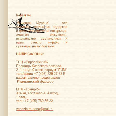
Контакты
"Венеция Мурано" - это
магазины необычных подарков
и дорогих предметов интерьера:
элитная бижутерия,
итальянские светильники и
вазы, стекло мурано и
сувениры на любой вкус.
НАШИ САЛОНЫ:
ТРЦ «Европейский»
Площадь Киевского вокзала
2, 1 вход, 0 этаж, атриум "РИМ"
тел./факс:
+7 (495) 229-27-63 В
нашем салоне представлен
Итальянский фарфор
МТК «Гранд-2»
Химки, Бутаково 4, 4 вход,
1 этаж
тел.:
+7 (495) 780-36-22
venezia-murano@mail.ru