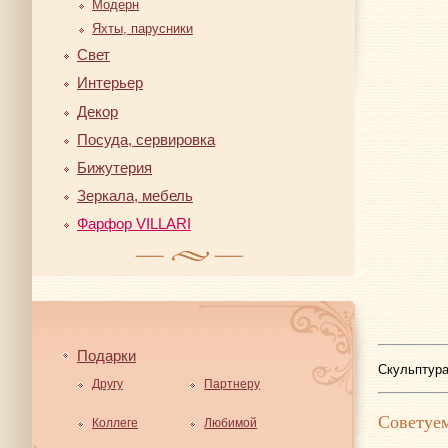
Модерн
Яхты, парусники
Свет
Интерьер
Декор
Посуда, сервировка
Бижутерия
Зеркала, мебель
Фарфор VILLARI
Подарки
Скульптура
Другу
Партнеру
Советуем
Коллеге
Любимой