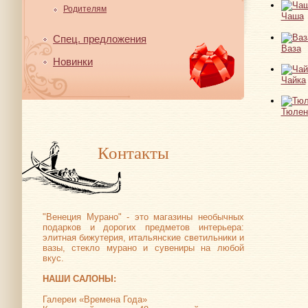
Родителям
Чаша
Спец. предложения
Ваза
Новинки
Чайка
Тюлен
Контакты
"Венеция Мурано" - это магазины необычных
подарков и дорогих предметов интерьера:
элитная бижутерия, итальянские светильники и
вазы, стекло мурано и сувениры на любой
вкус.
НАШИ САЛОНЫ:
Галереи «Времена Года»