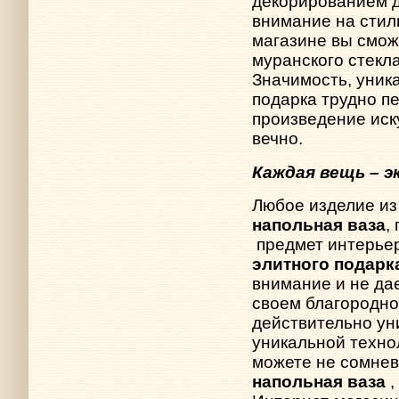
декорированием 
внимание на сти
магазине вы смо
муранского стекл
Значимость, уник
подарка трудно п
произведение иск
вечно.
Каждая вещь – 
Любое изделие из 
напольная ваза
,
предмет интерье
элитного подарк
внимание и не да
своем благородно
действительно ун
уникальной техно
можете не сомнев
напольная ваза