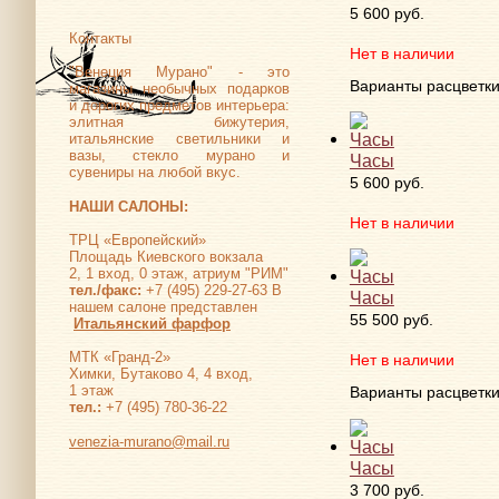
5 600 руб.
Контакты
Нет в наличии
"Венеция Мурано" - это
Варианты расцветк
магазины необычных подарков
и дорогих предметов интерьера:
элитная бижутерия,
итальянские светильники и
вазы, стекло мурано и
Часы
сувениры на любой вкус.
5 600 руб.
НАШИ САЛОНЫ:
Нет в наличии
ТРЦ «Европейский»
Площадь Киевского вокзала
2, 1 вход, 0 этаж, атриум "РИМ"
тел./факс:
+7 (495) 229-27-63 В
Часы
нашем салоне представлен
55 500 руб.
Итальянский фарфор
МТК «Гранд-2»
Нет в наличии
Химки, Бутаково 4, 4 вход,
1 этаж
Варианты расцветк
тел.:
+7 (495) 780-36-22
venezia-murano@mail.ru
Часы
3 700 руб.