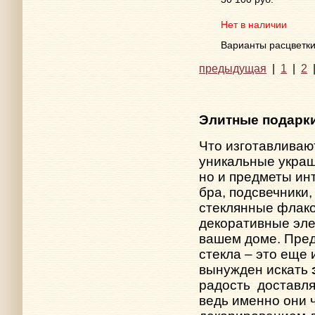
Нет в наличии
Варианты расцветк
предыдущая
|
1
|
2
Элитные подарки
Что изготавливаю
уникальные укра
но и предметы ин
бра, подсвечники
стеклянные флако
декоративные эле
вашем доме. Пре
стекла – это еще 
вынужден искать
радость
доставл
ведь именно они 