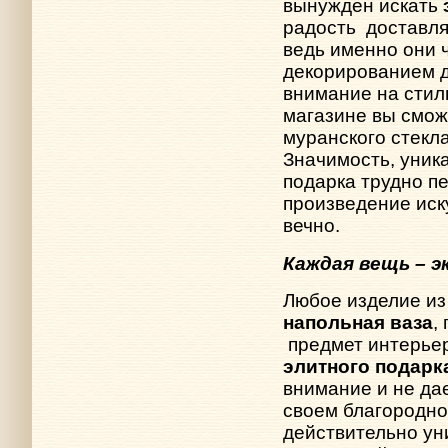
вынужден искать
радость
доставл
ведь именно они 
декорированием 
внимание на сти
магазине вы смо
муранского стекл
Значимость, уник
подарка трудно п
произведение иск
вечно.
Каждая вещь – 
Любое изделие из 
напольная ваза
,
предмет интерье
элитного подарк
внимание и не да
своем благородно
действительно ун