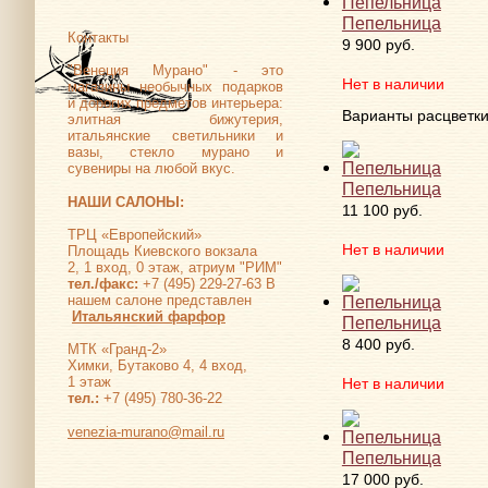
Пепельница
Контакты
9 900 руб.
"Венеция Мурано" - это
Нет в наличии
магазины необычных подарков
и дорогих предметов интерьера:
Варианты расцветк
элитная бижутерия,
итальянские светильники и
вазы, стекло мурано и
сувениры на любой вкус.
Пепельница
НАШИ САЛОНЫ:
11 100 руб.
ТРЦ «Европейский»
Нет в наличии
Площадь Киевского вокзала
2, 1 вход, 0 этаж, атриум "РИМ"
тел./факс:
+7 (495) 229-27-63 В
нашем салоне представлен
Итальянский фарфор
Пепельница
8 400 руб.
МТК «Гранд-2»
Химки, Бутаково 4, 4 вход,
1 этаж
Нет в наличии
тел.:
+7 (495) 780-36-22
venezia-murano@mail.ru
Пепельница
17 000 руб.