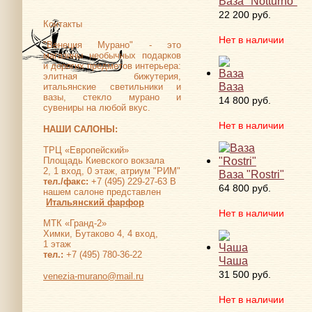
Ваза "Notturno"
22 200 руб.
Контакты
Нет в наличии
"Венеция Мурано" - это
магазины необычных подарков
и дорогих предметов интерьера:
элитная бижутерия,
Ваза
итальянские светильники и
вазы, стекло мурано и
14 800 руб.
сувениры на любой вкус.
Нет в наличии
НАШИ САЛОНЫ:
ТРЦ «Европейский»
Площадь Киевского вокзала
2, 1 вход, 0 этаж, атриум "РИМ"
Ваза "Rostri"
тел./факс:
+7 (495) 229-27-63 В
64 800 руб.
нашем салоне представлен
Итальянский фарфор
Нет в наличии
МТК «Гранд-2»
Химки, Бутаково 4, 4 вход,
1 этаж
тел.:
+7 (495) 780-36-22
Чаша
31 500 руб.
venezia-murano@mail.ru
Нет в наличии