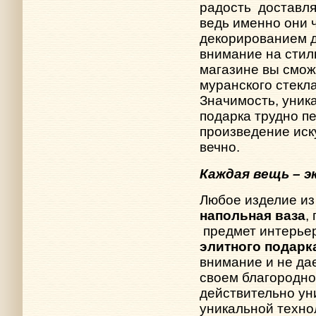
радость
доставл
ведь именно они 
декорированием 
внимание на сти
магазине вы смо
муранского стекл
Значимость, уник
подарка трудно п
произведение иск
вечно.
Каждая вещь – 
Любое изделие из 
напольная ваза
,
предмет интерье
элитного подарк
внимание и не да
своем благородно
действительно ун
уникальной техно