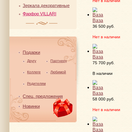
Нет в наличии
Зеркала декоративные
Фарфор VILLARI
Ваза
36 500 руб.
Нет в наличии
Подарки
Ваза
Другу
Партнеру
75 700 руб.
Коллеге
Любимой
В наличии
Родителям
Ваза
Спец. предложения
58 000 руб.
Новинки
Нет в наличии
Ваза