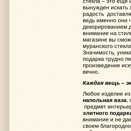
стекла – это еще 
вынужден искать
радость
доставл
ведь именно они 
декорированием 
внимание на сти
магазине вы смо
муранского стекл
Значимость, уник
подарка трудно п
произведение иск
вечно.
Каждая вещь – 
Любое изделие из 
напольная ваза
,
предмет интерье
элитного подарк
внимание и не да
своем благородно