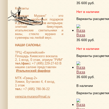
35 600 руб.
Контакты
Нет в наличии
"Венеция Мурано" - это
Варианты расцветк
магазины необычных подарков
и дорогих предметов интерьера:
элитная бижутерия,
итальянские светильники и
вазы, стекло мурано и
Ваза
сувениры на любой вкус.
35 600 руб.
НАШИ САЛОНЫ:
Нет в наличии
ТРЦ «Европейский»
Варианты расцветк
Площадь Киевского вокзала
2, 1 вход, 0 этаж, атриум "РИМ"
тел./факс:
+7 (495) 229-27-63 В
нашем салоне представлен
Итальянский фарфор
Ваза
35 600 руб.
МТК «Гранд-2»
Химки, Бутаково 4, 4 вход,
1 этаж
В наличии
тел.:
+7 (495) 780-36-22
Варианты расцветк
venezia-murano@mail.ru