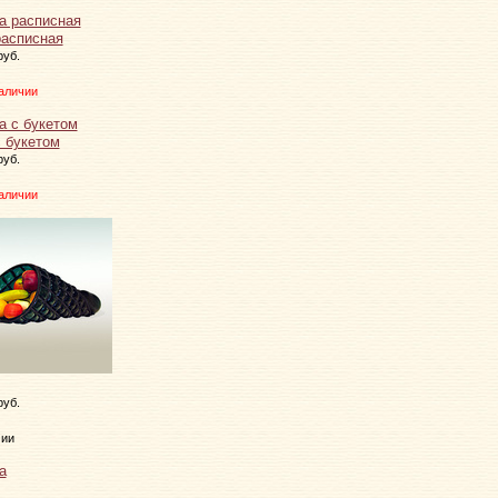
расписная
руб.
аличии
с букетом
руб.
аличии
руб.
чии