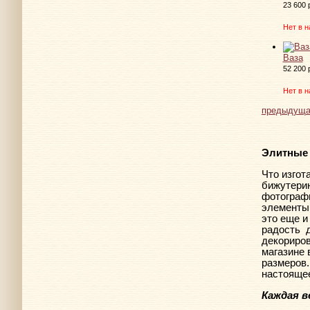
23 600 
Нет в н
Ваза
52 200 
Нет в н
предыдуща
Элитные 
Что изгот
бижутерию
фотографи
элементы 
это еще и
радость
декориро
магазине
размеров.
настоящее
Каждая в