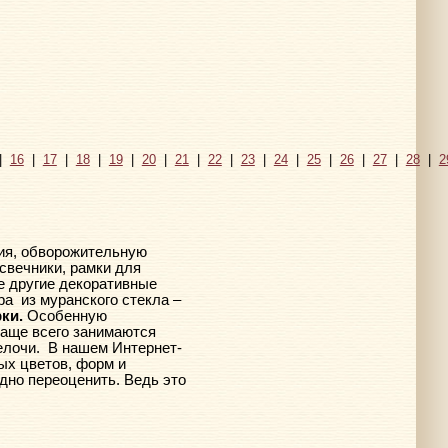
|
16
|
17
|
18
|
19
|
20
|
21
|
22
|
23
|
24
|
25
|
26
|
27
|
28
|
2
ния, обворожительную
дсвечники, рамки для
е другие декоративные
ра
из муранского стекла –
ки.
Особенную
чаще всего занимаются
елочи.
В нашем Интернет-
ых цветов, форм и
удно переоценить. Ведь это