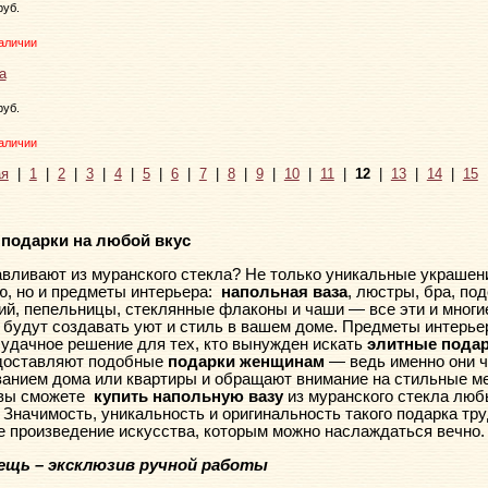
руб.
аличии
руб.
аличии
я
|
1
|
2
|
3
|
4
|
5
|
6
|
7
|
8
|
9
|
10
|
11
|
12
|
13
|
14
|
15
подарки на любой вкус
авливают из муранского стекла? Не только уникальные украше
, но и предметы интерьера:
напольная ваза
, люстры, бра, по
й, пепельницы, стеклянные флаконы и чаши — все эти и многи
будут создавать уют и стиль в вашем доме. Предметы интерье
 удачное решение для тех, кто вынужден искать
элитные подар
доставляют подобные
подарки женщинам
— ведь именно они 
ванием дома или квартиры и обращают внимание на стильные м
 вы сможете
купить напольную вазу
из муранского стекла люб
 Значимость, уникальность и оригинальность такого подарка тр
 произведение искусства, которым можно наслаждаться вечно.
ещь – эксклюзив ручной работы