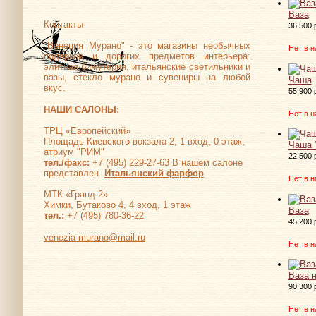
Ваза
Контакты
36 500 
"Венеция Мурано" - это магазины необычных
Нет в н
подарков и дорогих предметов интерьера:
элитная бижутерия, итальянские светильники и
вазы, стекло мурано и сувениры на любой
Чаша
вкус.
55 900 
НАШИ САЛОНЫ:
Нет в н
ТРЦ «Европейский»
Площадь Киевского вокзала 2, 1 вход, 0 этаж,
Чаша 
атриум "РИМ"
22 500 
тел./факс:
+7 (495) 229-27-63 В нашем салоне
представлен
Итальянский фарфор
Нет в н
МТК «Гранд-2»
Химки, Бутаково 4, 4 вход, 1 этаж
Ваза
тел.:
+7 (495) 780-36-22
45 200 
venezia-murano@mail.ru
Нет в н
Ваза 
90 300 
Нет в н