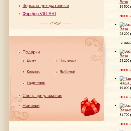
Ваза
Зеркала декоративные
18 500 
Фарфор VILLARI
Нет в н
Ваза
23 200 
В нали
Подарки
Ваза
Другу
Партнеру
23 200 
Нет в н
Коллеге
Любимой
Чаша 
Родителям
19 000 
Спец. предложения
Нет в н
Новинки
Ваза-
81 700 
Нет в н