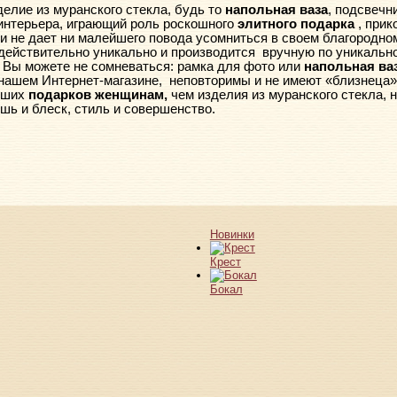
елие из муранского стекла, будь то
напольная ваза
, подсвечн
интерьера, играющий роль роскошного
элитного подарка
, прик
и не дает ни малейшего повода усомниться в своем благородн
действительно уникально и производится
вручную по уникальн
 Вы можете не сомневаться: рамка для фото или
напольная ва
нашем Интернет-магазине,
неповторимы и не имеют «близнеца» 
чших
подарков женщинам,
чем изделия из муранского стекла, н
шь и блеск, стиль и совершенство.
Новинки
Крест
Бокал