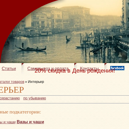
Статьи
Самовывоз и оплата
Контакты
20% скидка в День рождения!
аталог товаров
» Интерьер
ЕРЬЕР
возрастанию
по убыванию
ные подкатегории:
Вазы и чаши