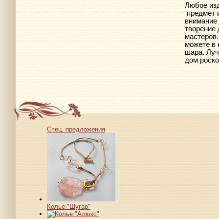
Любое изд
предмет 
внимание 
творение 
мастеров.
можете в 
шара. Лу
дом роско
Спец. предложения
Колье "Шугар"