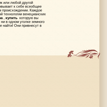
ик или любой другой
овывает к себе всеобщее
ом происхождении. Каждое
ой технологии венецианских
за
,
купить
которую вы
ни в одном уголке земного
е найти! Они привнесут в