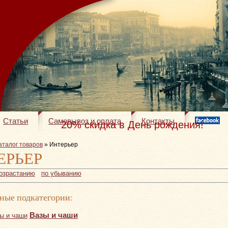
Статьи
Самовывоз и оплата
Контакты
20% скидка в День рождения!
аталог товаров
» Интерьер
ЕРЬЕР
возрастанию
по убыванию
ные подкатегории:
Вазы и чаши