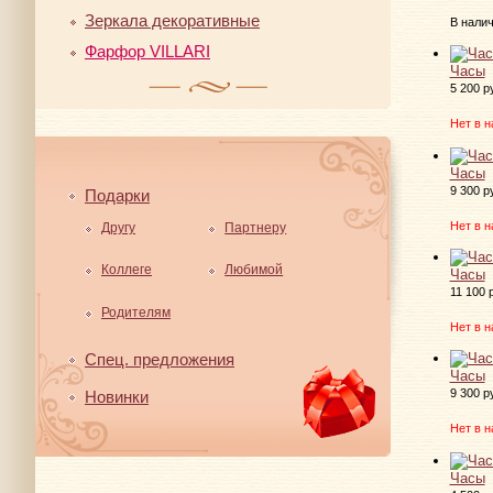
Зеркала декоративные
В нали
Фарфор VILLARI
Часы
5 200 р
Нет в н
Часы
9 300 р
Подарки
Нет в н
Другу
Партнеру
Коллеге
Любимой
Часы
11 100 
Родителям
Нет в н
Спец. предложения
Часы
9 300 р
Новинки
Нет в н
Часы