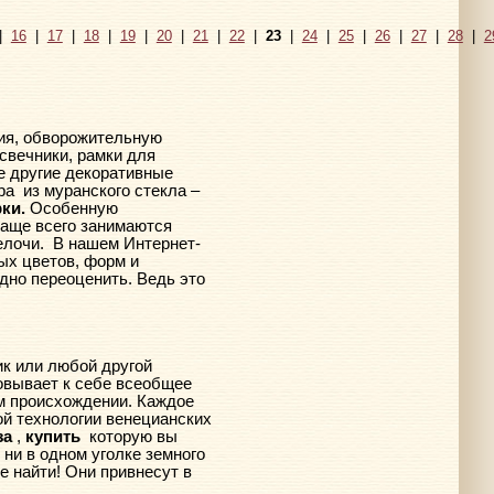
|
16
|
17
|
18
|
19
|
20
|
21
|
22
|
23
|
24
|
25
|
26
|
27
|
28
|
2
ния, обворожительную
дсвечники, рамки для
е другие декоративные
ра
из муранского стекла –
ки.
Особенную
чаще всего занимаются
елочи.
В нашем Интернет-
ых цветов, форм и
удно переоценить. Ведь это
ик или любой другой
овывает к себе всеобщее
ом происхождении. Каждое
ой технологии венецианских
за
,
купить
которую вы
ни в одном уголке земного
е найти! Они привнесут в