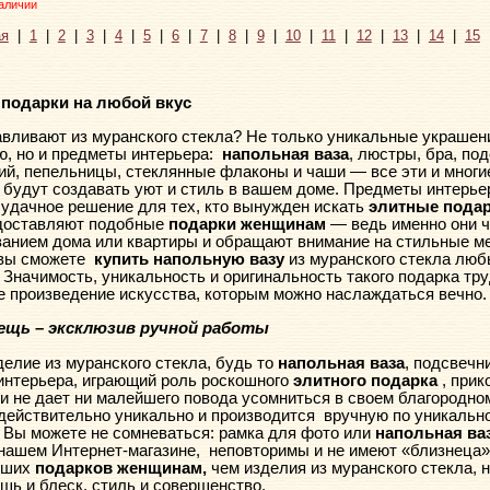
аличии
я
|
1
|
2
|
3
|
4
|
5
|
6
|
7
|
8
|
9
|
10
|
11
|
12
|
13
|
14
|
15
подарки на любой вкус
авливают из муранского стекла? Не только уникальные украше
, но и предметы интерьера:
напольная ваза
, люстры, бра, по
й, пепельницы, стеклянные флаконы и чаши — все эти и многи
будут создавать уют и стиль в вашем доме. Предметы интерье
 удачное решение для тех, кто вынужден искать
элитные подар
доставляют подобные
подарки женщинам
— ведь именно они 
ванием дома или квартиры и обращают внимание на стильные м
 вы сможете
купить напольную вазу
из муранского стекла люб
 Значимость, уникальность и оригинальность такого подарка тр
 произведение искусства, которым можно наслаждаться вечно.
ещь – эксклюзив ручной работы
елие из муранского стекла, будь то
напольная ваза
, подсвечн
интерьера, играющий роль роскошного
элитного подарка
, прик
и не дает ни малейшего повода усомниться в своем благородн
действительно уникально и производится
вручную по уникальн
 Вы можете не сомневаться: рамка для фото или
напольная ва
нашем Интернет-магазине,
неповторимы и не имеют «близнеца» 
чших
подарков женщинам,
чем изделия из муранского стекла, н
шь и блеск, стиль и совершенство.