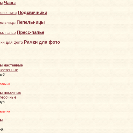
Часы
Подсвечники
Пепельницы
Пресс-папье
Рамки для фото
настенные
руб.
аличии
песочные
руб.
аличии
уб.