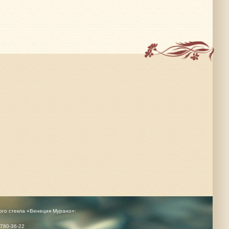
ого стекла «Венеция Мурано»:
780-36-22