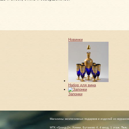
Новинки
Набор для вина
Запонки
Магазины эксклюзивных подарков и изделий из муранск
МТК «Гранд-2», Химки, Бутаково 4, 4 вход, 1 этаж.
Тел.: