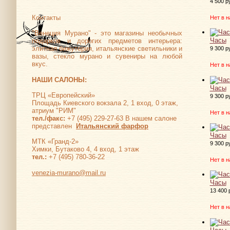
4 500 р
Контакты
Нет в н
"Венеция Мурано" - это магазины необычных
Часы
подарков и дорогих предметов интерьера:
элитная бижутерия, итальянские светильники и
9 300 р
вазы, стекло мурано и сувениры на любой
вкус.
Нет в н
НАШИ САЛОНЫ:
Часы
ТРЦ «Европейский»
9 300 р
Площадь Киевского вокзала 2, 1 вход, 0 этаж,
атриум "РИМ"
Нет в н
тел./факс:
+7 (495) 229-27-63 В нашем салоне
представлен
Итальянский фарфор
Часы
МТК «Гранд-2»
9 300 р
Химки, Бутаково 4, 4 вход, 1 этаж
тел.:
+7 (495) 780-36-22
Нет в н
venezia-murano@mail.ru
Часы
13 400 
Нет в н