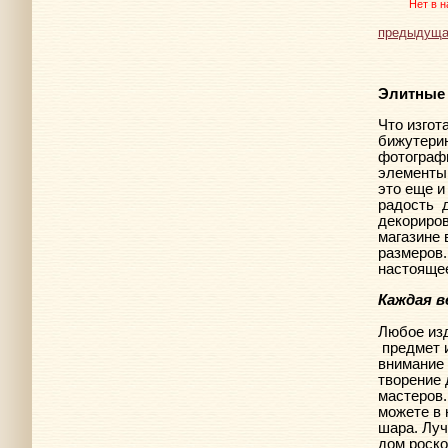
Нет в н
предыдуща
Элитные 
Что изгот
бижутерию
фотографи
элементы 
это еще и
радость
декориро
магазине
размеров.
настоящее
Каждая в
Любое изд
предмет 
внимание 
творение 
мастеров.
можете в 
шара. Лу
дом роско