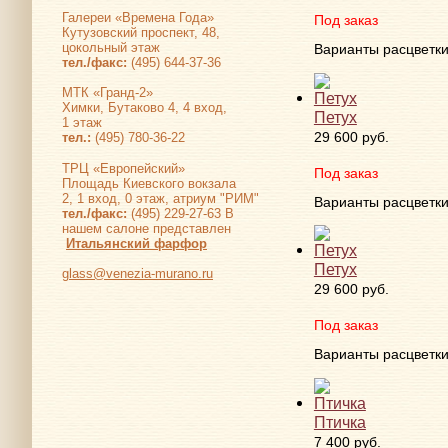
Галереи «Времена Года»
Под заказ
Кутузовский проспект, 48,
цокольный этаж
Варианты расцветк
тел./факс:
(495) 644-37-36
МТК «Гранд-2»
Химки, Бутаково 4, 4 вход,
Петух
1 этаж
29 600 руб.
тел.:
(495) 780-36-22
ТРЦ «Европейский»
Под заказ
Площадь Киевского вокзала
2, 1 вход, 0 этаж, атриум "РИМ"
Варианты расцветк
тел./факс:
(495) 229-27-63 В
нашем салоне представлен
Итальянский фарфор
Петух
glass@venezia-murano.ru
29 600 руб.
Под заказ
Варианты расцветк
Птичка
7 400 руб.