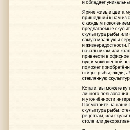
и обладает уникальн
Яркие живые цвета му
пришедший к нам из с
с каждым поколением
предлагаемые скульпт
скульптура рыбы или
самую мрачную и серу
и жизнерадостности. 
начальникам или колл
привнести в офисное 
будням жизненной эне
поможет приобретённ
птицы, рыбы, люди, 
стеклянную скульптур
Кстати, вы можете куп
личного пользования
и утончённости интер
Посмотрите на наши с
скульптура рыбы, сте
рецептам, или скульп
столе или декоративн