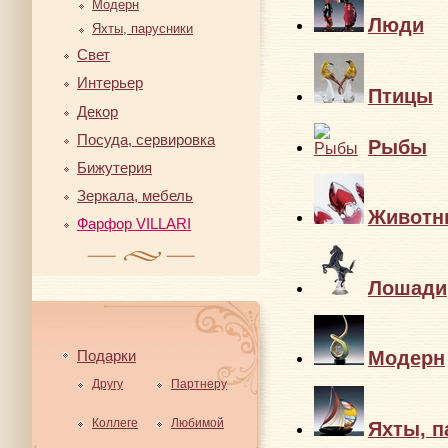
Модерн
Люди
Яхты, парусники
Свет
Интерьер
Птицы
Декор
Посуда, сервировка
Рыбы
Бижутерия
Зеркала, мебель
Животн
Фарфор VILLARI
Лошади
Подарки
Модерн
Другу
Партнеру
Коллеге
Любимой
Яхты, п