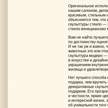
Оригинальное исполн
нашим салоном, дела
красивым, стильным 
объясняется тем, что
скульптуры стекло — 
стекло венецианских 
Вам не найти лучшего
по достоинству оценя
И не так уж и важно,
животные это или пти
скульптура модерн —
в искусстве и дизайне
украшением внутренн
жилища и удовлетвор
Нет лучшего способа 
подарка, чем вручить
декоративные скульпт
подарком. Его прозра
и честности, яркие ц
и интересной жизни, 
об уникальности того 