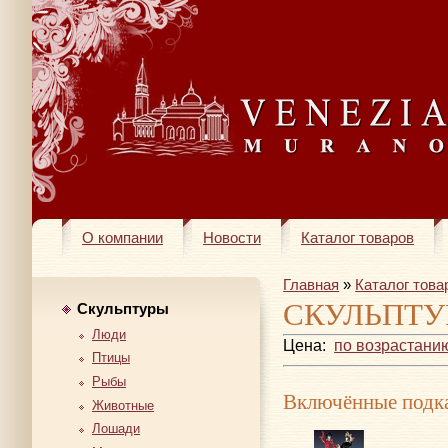
О компании
Новости
Каталог товаров
Главная
»
Каталог това
СКУЛЬПТУ
Скульптуры
Люди
Цена:
по возрастани
Птицы
Рыбы
Включённые подка
Животные
Лошади