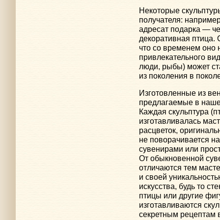
Некоторые скульптуры
получателя: например,
адресат подарка — че
декоративная птица. 
что со временем оно н
привлекательного вид
люди, рыбы) может с
из поколения в покол
Изготовленные из вен
предлагаемые в наше
Каждая скульптура (п
изготавливалась мас
расцветок, оригиналь
не поворачивается н
сувенирами или прос
От обыкновенной сув
отличаются тем маст
и своей уникальность
искусства, будь то ст
птицы или другие фиг
изготавливаются скул
секретным рецептам 