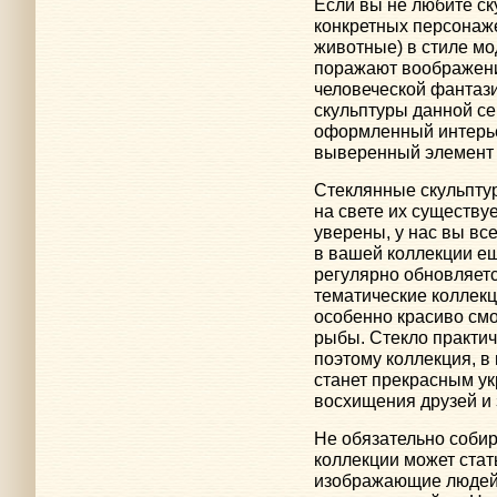
Если вы не любите с
конкретных персонаже
животные) в стиле мо
поражают воображени
человеческой фантаз
скульптуры данной с
оформленный интерье
выверенный элемент 
Стеклянные скульпту
на свете их существу
уверены, у нас вы все
в вашей коллекции е
регулярно обновляетс
тематические коллекц
особенно красиво смо
рыбы. Стекло практич
поэтому коллекция, в
станет прекрасным у
восхищения друзей и 
Не обязательно соби
коллекции может стат
изображающие людей 