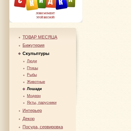
ТОВАР МЕСЯЦА
Бижутерия
Скульптуры
Люди
Птицы
Рыбы
Животные
Лошади
Модерн
Яхты, парусники
Интерьер
Декор
Посуда, сервировка