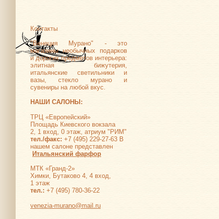
Контакты
"Венеция Мурано" - это
магазины необычных подарков
и дорогих предметов интерьера:
элитная бижутерия,
итальянские светильники и
вазы, стекло мурано и
сувениры на любой вкус.
НАШИ САЛОНЫ:
ТРЦ «Европейский»
Площадь Киевского вокзала
2, 1 вход, 0 этаж, атриум "РИМ"
тел./факс:
+7 (495) 229-27-63 В
нашем салоне представлен
Итальянский фарфор
МТК «Гранд-2»
Химки, Бутаково 4, 4 вход,
1 этаж
тел.:
+7 (495) 780-36-22
venezia-murano@mail.ru