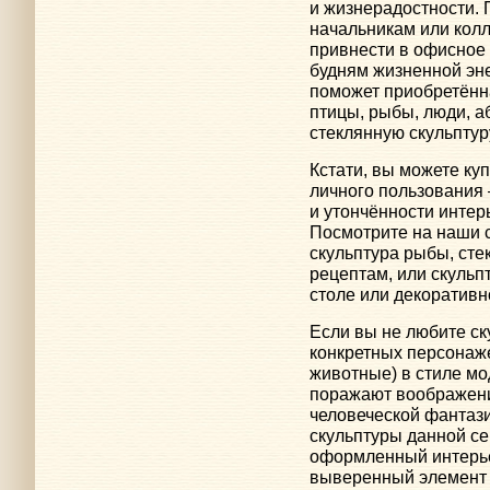
и жизнерадостности. 
начальникам или колл
привнести в офисное 
будням жизненной эне
поможет приобретённ
птицы, рыбы, люди, 
стеклянную скульптур
Кстати, вы можете куп
личного пользования
и утончённости интер
Посмотрите на наши с
скульптура рыбы, сте
рецептам, или скульп
столе или декоративн
Если вы не любите с
конкретных персонаже
животные) в стиле мо
поражают воображени
человеческой фантаз
скульптуры данной с
оформленный интерье
выверенный элемент 