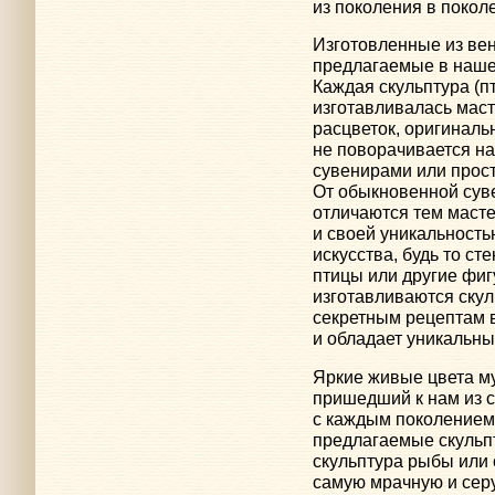
из поколения в покол
Изготовленные из вен
предлагаемые в наше
Каждая скульптура (п
изготавливалась мас
расцветок, оригиналь
не поворачивается н
сувенирами или прос
От обыкновенной сув
отличаются тем маст
и своей уникальность
искусства, будь то ст
птицы или другие фиг
изготавливаются скул
секретным рецептам 
и обладает уникальн
Яркие живые цвета му
пришедший к нам из с
с каждым поколением
предлагаемые скульпт
скульптура рыбы или
самую мрачную и серу