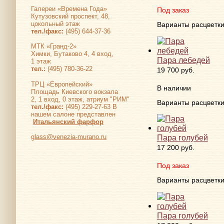
Галереи «Времена Года»
Под заказ
Кутузовский проспект, 48,
цокольный этаж
Варианты расцветк
тел./факс:
(495) 644-37-36
МТК «Гранд-2»
Химки, Бутаково 4, 4 вход,
Пара лебедей
1 этаж
тел.:
(495) 780-36-22
19 700 руб.
ТРЦ «Европейский»
В наличии
Площадь Киевского вокзала
2, 1 вход, 0 этаж, атриум "РИМ"
Варианты расцветк
тел./факс:
(495) 229-27-63 В
нашем салоне представлен
Итальянский фарфор
glass@venezia-murano.ru
Пара голубей
17 200 руб.
Под заказ
Варианты расцветк
Пара голубей