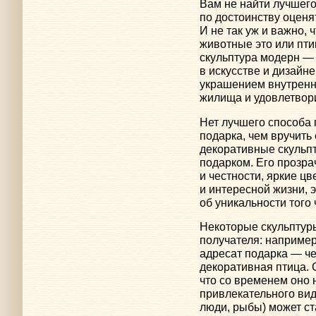
Вам не найти лучшего
по достоинству оценя
И не так уж и важно,
животные это или пти
скульптура модерн —
в искусстве и дизайне
украшением внутренн
жилища и удовлетвор
Нет лучшего способа 
подарка, чем вручить
декоративные скульпт
подарком. Его прозра
и честности, яркие ц
и интересной жизни, 
об уникальности того 
Некоторые скульптуры
получателя: например,
адресат подарка — че
декоративная птица. 
что со временем оно н
привлекательного вид
люди, рыбы) может с