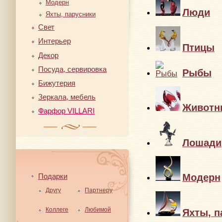
Модерн
Люди
Яхты, парусники
Свет
Интерьер
Птицы
Декор
Посуда, сервировка
Рыбы
Бижутерия
Зеркала, мебель
Животн
Фарфор VILLARI
Лошади
Подарки
Модерн
Другу
Партнеру
Коллеге
Любимой
Яхты, п