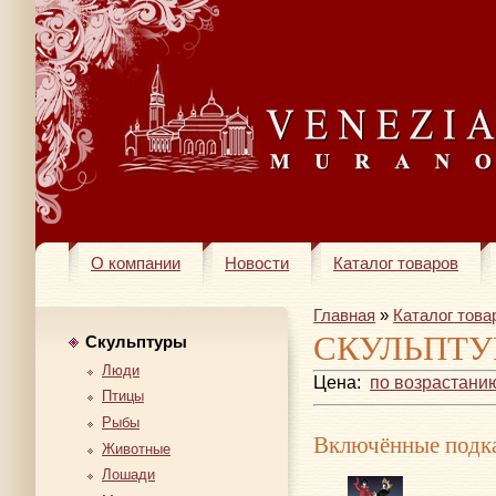
О компании
Новости
Каталог товаров
Главная
»
Каталог това
СКУЛЬПТУ
Скульптуры
Люди
Цена:
по возрастани
Птицы
Рыбы
Включённые подка
Животные
Лошади