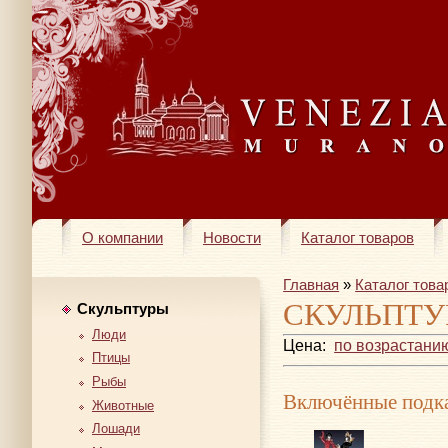
О компании
Новости
Каталог товаров
Главная
»
Каталог това
СКУЛЬПТУ
Скульптуры
Люди
Цена:
по возрастани
Птицы
Рыбы
Включённые подка
Животные
Лошади