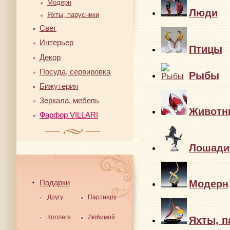
Модерн
Люди
Яхты, парусники
Свет
Интерьер
Птицы
Декор
Посуда, сервировка
Рыбы
Бижутерия
Зеркала, мебель
Животн
Фарфор VILLARI
Лошади
Подарки
Модерн
Другу
Партнеру
Коллеге
Любимой
Яхты, п