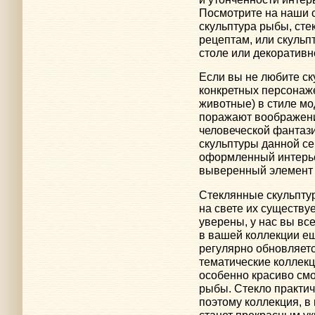
Посмотрите на наши с
скульптура рыбы, сте
рецептам, или скульп
столе или декоративн
Если вы не любите с
конкретных персонаже
животные) в стиле мо
поражают воображени
человеческой фантаз
скульптуры данной с
оформленный интерье
выверенный элемент 
Стеклянные скульпту
на свете их существу
уверены, у нас вы все
в вашей коллекции е
регулярно обновляетс
тематические коллекц
особенно красиво смо
рыбы. Стекло практич
поэтому коллекция, в
станет прекрасным у