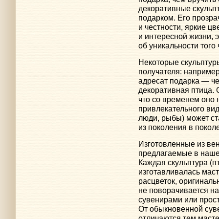
декоративные скульпт
подарком. Его прозра
и честности, яркие ц
и интересной жизни, 
об уникальности того 
Некоторые скульптуры
получателя: например,
адресат подарка — че
декоративная птица. 
что со временем оно н
привлекательного вид
люди, рыбы) может с
из поколения в покол
Изготовленные из вен
предлагаемые в наше
Каждая скульптура (п
изготавливалась мас
расцветок, оригиналь
не поворачивается н
сувенирами или прос
От обыкновенной сув
отличаются тем маст