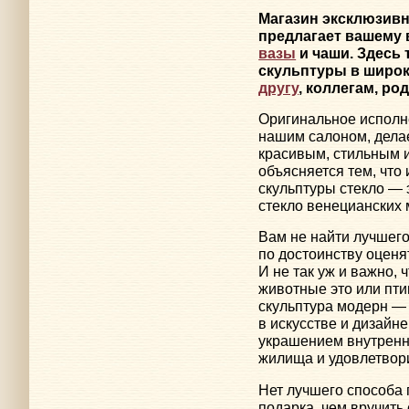
Магазин эксклюзив
предлагает вашему 
вазы
и чаши. Здесь
скульптуры в широк
другу
, коллегам, ро
Оригинальное исполн
нашим салоном, дела
красивым, стильным 
объясняется тем, что
скульптуры стекло — 
стекло венецианских 
Вам не найти лучшего
по достоинству оценя
И не так уж и важно,
животные это или пти
скульптура модерн —
в искусстве и дизайне
украшением внутренн
жилища и удовлетвор
Нет лучшего способа 
подарка, чем вручить