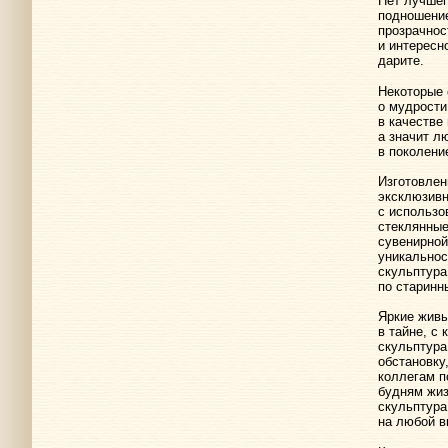
Нет лучшег
подношение
прозрачнос
и интересн
дарите.
Некоторые 
о мудрости
в качестве
а значит л
в поколени
Изготовлен
эксклюзивн
с использо
стеклянные
сувенирной
уникальнос
скульптура
по старинн
Яркие живы
в тайне, с
скульптура
обстановку
коллегам п
будням жиз
скульптура
на любой в