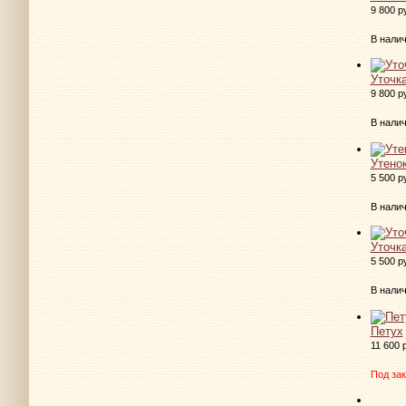
9 800 р
В нали
Уточк
9 800 р
В нали
Утено
5 500 р
В нали
Уточк
5 500 р
В нали
Петух
11 600 
Под зак