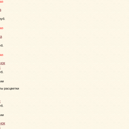
аз
руб.
аз
уб.
аз
к
уб.
чии
ты расцветки
к
уб.
чии
к