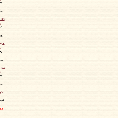
уб.
чии
а
уб.
чии
к
уб.
чии
а
уб.
чии
руб.
аз