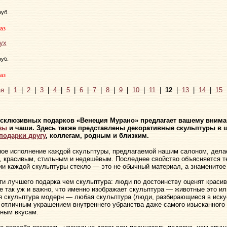
руб.
аз
руб.
аз
я
|
1
|
2
|
3
|
4
|
5
|
6
|
7
|
8
|
9
|
10
|
11
|
12
|
13
|
14
|
15
ксклюзивных подарков «Венеция Мурано» предлагает вашему внима
зы
и чаши. Здесь также представлены декоративные скульптуры в 
подарки другу
, коллегам, родным и близким.
ое исполнение каждой скульптуры, предлагаемой нашим салоном, дел
 красивым, стильным и недешёвым. Последнее свойство объясняется те
ии каждой скульптуры стекло — это не обычный материал, а знаменитое
ти лучшего подарка чем скульптура: люди по достоинству оценят краси
не так уж и важно, что именно изображает скульптура — животные это ил
я скульптура модерн — любая скульптура (люди, разбирающиеся в искус
т отличным украшением внутреннего убранства даже самого изысканног
ным вкусам.