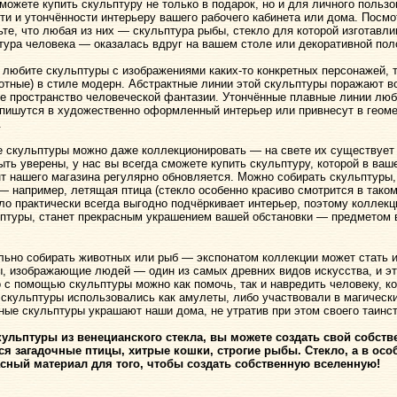
 можете купить скульптуру не только в подарок, но и для личного поль
ти и утончённости интерьеру вашего рабочего кабинета или дома. Посм
ьте, что любая из них — скульптура рыбы, стекло для которой изготавл
тура человека — оказалась вдруг на вашем столе или декоративной поло
 любите скульптуры с изображениями
каких-то
конкретных персонажей, т
отные) в стиле модерн. Абстрактные линии этой скульптуры поражают в
е пространство человеческой фантазии. Утончённые плавные линии люб
пишутся в художественно оформленный интерьер или привнесут в геом
.
 скульптуры можно даже коллекционировать — на свете их существует
ыть уверены, у нас вы всегда сможете купить скульптуру, которой в ва
т нашего магазина регулярно обновляется. Можно собирать скульптуры,
— например, летящая птица (стекло особенно красиво смотрится в таком
ло практически всегда выгодно подчёркивает интерьер, поэтому коллекц
птуры, станет прекрасным украшением вашей обстановки — предметом 
льно собирать животных или рыб — экспонатом коллекции может стать и
, изображающие людей — один из самых древних видов искусства, и эт
о с помощью скульптуры можно как помочь, так и навредить человеку, ко
скульптуры использовались как амулеты, либо участвовали в магически
ные скульптуры украшают наши дома, не утратив при этом своего таинст
кульптуры из венецианского стекла, вы можете создать свой собст
ся загадочные птицы, хитрые кошки, строгие рыбы. Стекло, а в ос
асный материал для того, чтобы создать собственную вселенную!