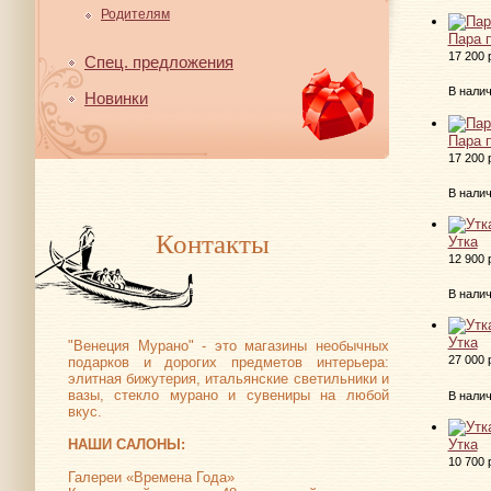
Родителям
Пара 
17 200 
Спец. предложения
В нали
Новинки
Пара 
17 200 
В нали
Контакты
Утка
12 900 
В нали
Утка
"Венеция Мурано" - это магазины необычных
27 000 
подарков и дорогих предметов интерьера:
элитная бижутерия, итальянские светильники и
вазы, стекло мурано и сувениры на любой
В нали
вкус.
НАШИ САЛОНЫ:
Утка
10 700 
Галереи «Времена Года»