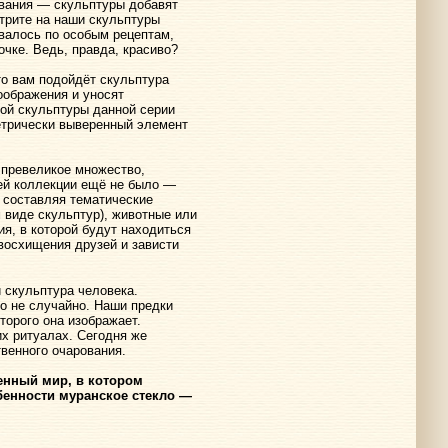
зования — скульптуры добавят
отрите на наши скульптуры
ивалось по особым рецептам,
чке. Ведь, правда, красиво?
о вам подойдёт скульптура
оображения и уносят
ой скульптуры данной серии
етрически выверенный элемент
 превеликое множество,
шей коллекции ещё не было —
 составляя тематические
 виде скульптур), животные или
ия, в которой будут находиться
восхищения друзей и зависти
 скульптура человека.
о не случайно. Наши предки
торого она изображает.
х ритуалах. Сегодня же
венного очарования.
венный мир, в котором
обенности муранское стекло —