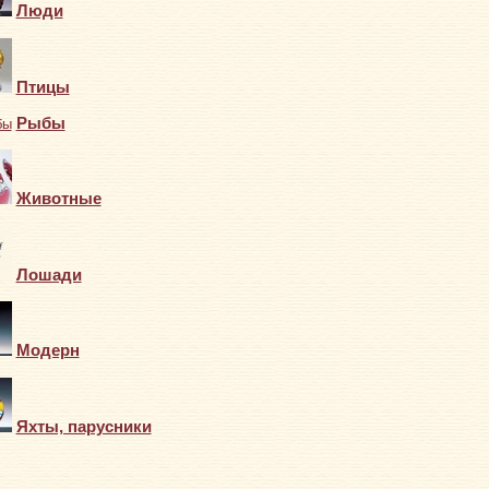
Люди
Птицы
Рыбы
Животные
Лошади
Модерн
Яхты, парусники