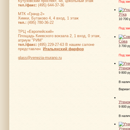
Кутузовский проспект, 48, цокольный этаж
Под зак
тел./факс:
(495) 644-37-36
МТК «Гранд-2»
Утка
Химки, Бутаково 4, 4 вход, 1 этаж
10 700 
тел.:
(495) 780-36-22
Под зак
ТРЦ «Европейский»
Площадь Киевского вокзала 2, 1 вход, 0 этаж,
атриум "РИМ"
Сова
тел./факс:
(495) 229-27-63 В нашем салоне
3 700 р
представлен
Итальянский фарфор
Под зак
glass@venezia-murano.ru
Утено
9 800 р
В нали
Вариан
Утено
9 800 р
В нали
Утено