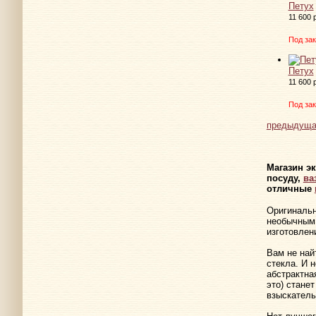
Петух
11 600 
Под зак
Петух
11 600 
Под зак
предыдуща
Магазин э
посуду,
ва
отличные
Оригинальн
необычным,
изготовлен
Вам не най
стекла. И 
абстрактна
это) стане
взыскатель