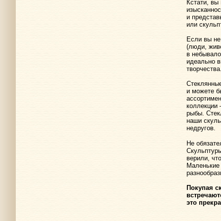
Кстати, вы
изысканнос
и представ
или скульп
Если вы не
(люди, жив
в небывало
идеально в
творчества
Стеклянные
и можете б
ассортимен
коллекции 
рыбы. Стек
наши скуль
недругов.
Не обязате
Скульптуры
верили, чт
Маленькие 
разнообраз
Покупая с
встречают
это прекр