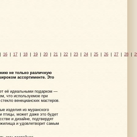
|
16
|
17
|
18
|
19
|
20
|
21
|
22
|
23
|
24
|
25
|
26
|
27
|
28
|
2
нию не только различную
широком ассортименте. Это
ает её идеальными подарком —
м, что используемое при
 стекло венецианских мастеров.
вые изделия из муранского
и птицы, может даже это будет
стве и дизайне, подтвердят
о жилища и удовлетворит самым