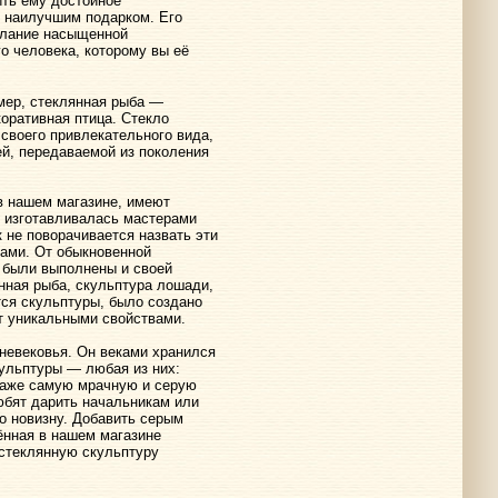
ить ему достойное
ь наилучшим подарком. Его
желание насыщенной
о человека, которому вы её
мер, стеклянная рыба —
коративная птица. Стекло
 своего привлекательного вида,
ей, передаваемой из поколения
в нашем магазине, имеют
) изготавливалась мастерами
 не поворачивается назвать эти
ами. От обыкновенной
и были выполнены и своей
нная рыба, скульптура лошади,
тся скульптуры, было создано
т уникальными свойствами.
дневековья. Он веками хранился
ульптуры — любая из них:
даже самую мрачную и серую
юбят дарить начальникам или
о новизну. Добавить серым
ённая в нашем магазине
стеклянную скульптуру