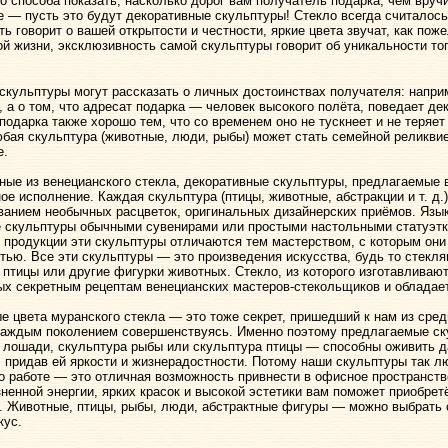
о способа показать, насколько дорог вам получатель подарка, чем вруч
 — пусть это будут декоративные скульптуры! Стекло всегда считалос
ть говорит о вашей открытости и честности, яркие цвета звучат, как по
ой жизни, эксклюзивность самой скульптуры говорит об уникальности тог
скульптуры могут рассказать о личных достоинствах получателя: напри
, а о том, что адресат подарка — человек высокого полёта, поведает де
 подарка также хорошо тем, что со временем оно не тускнеет и не теряет
юбая скульптура (животные, люди, рыбы) может стать семейной реликви
е.
ные из венецианского стекла, декоративные скульптуры, предлагаемые 
ое исполнение. Каждая скульптура (птицы, животные, абстракции
и т. д.
ванием необычных расцветок, оригинальных дизайнерских приёмов. Язык
 скульптуры обычными сувенирами или простыми настольными статуэтк
 продукции эти скульптуры отличаются тем мастерством, с которым он
тью. Все эти скульптуры — это произведения искусства, будь то стекля
 птицы или другие фигурки животных. Стекло, из которого изготавливаю
ых секретным рецептам венецианских
мастеров-стекольщиков
и обладае
е цвета муранского стекла — это тоже секрет, пришедший к нам из сре
 каждым поколением совершенствуясь. Именно поэтому предлагаемые ск
 лошади, скульптура рыбы или скульптура птицы — способны оживить 
, придав ей яркости и жизнерадостности. Потому наши скульптуры так л
о работе — это отличная возможность привнести в офисное пространств
ненной энергии, ярких красок и высокой эстетики вам поможет приобрет
. Животные, птицы, рыбы, люди, абстрактные фигуры — можно выбрать 
кус.