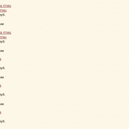
птиц
руб.
чии
птиц
руб.
чии
руб.
чии
руб.
чии
руб.