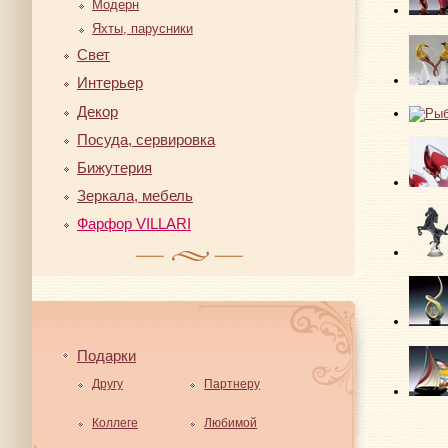
Модерн
Яхты, парусники
Свет
Интерьер
Декор
Посуда, сервировка
Бижутерия
Зеркала, мебель
Фарфор VILLARI
Подарки
Другу
Партнеру
Коллеге
Любимой