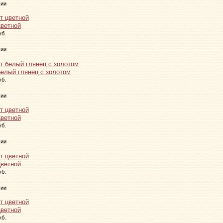
чии
цветной
уб.
чии
белый глянец с золотом
уб.
чии
цветной
уб.
чии
цветной
уб.
чии
цветной
уб.