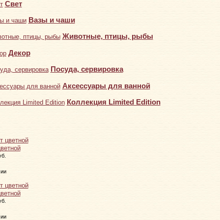
Свет
Вазы и чаши
Животные, птицы, рыбы
Декор
Посуда, сервировка
Аксессуары для ванной
Коллекция Limited Edition
цветной
уб.
чии
цветной
уб.
чии