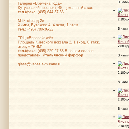
В нали
Галереи «Времена Года»
Кутузовский проспект, 48, цокольный этаж
тел./факс:
(495) 644-37-36
Лист 
2 100 р
МТК «Гранд-2»
Химки, Бутаково 4, 4 вход, 1 этаж
В нали
тел.:
(495) 780-36-22
ТРЦ «Европейский»
Лист 
Площадь Киевского вокзала 2, 1 вход, 0 этаж,
2 000 р
атриум "РИМ"
тел./факс:
(495) 229-27-63 В нашем салоне
представлен
Итальянский фарфор
В нали
glass@venezia-murano.ru
Лист 
2 100 р
В нали
Лист 
2 100 р
В нали
Лист 
2 100 р