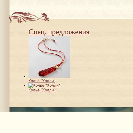
Спец. предложения
Колье "Холли"
Колье "Холли"
© 2008–2012