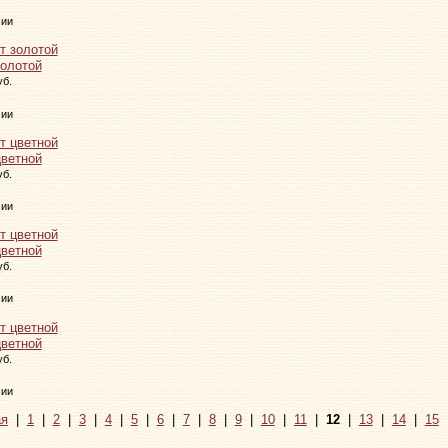
чии
золотой
уб.
чии
цветной
уб.
чии
цветной
уб.
чии
цветной
уб.
чии
я
|
1
|
2
|
3
|
4
|
5
|
6
|
7
|
8
|
9
|
10
|
11
|
12
|
13
|
14
|
15