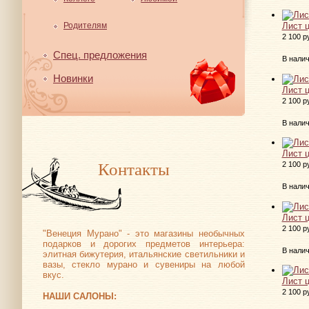
Родителям
Лист 
2 100 р
Спец. предложения
В нали
Новинки
Лист 
2 100 р
В нали
Лист 
Контакты
2 100 р
В нали
Лист 
2 100 р
"Венеция Мурано" - это магазины необычных
подарков и дорогих предметов интерьера:
В нали
элитная бижутерия, итальянские светильники и
вазы, стекло мурано и сувениры на любой
вкус.
Лист 
2 100 р
НАШИ САЛОНЫ: