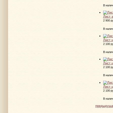
В нали
Лист 
2 900 р
В нали
Лист 
2 100 р
В нали
Лист 
2 100 р
В нали
Лист 
2 100 р
В нали
предыдуща