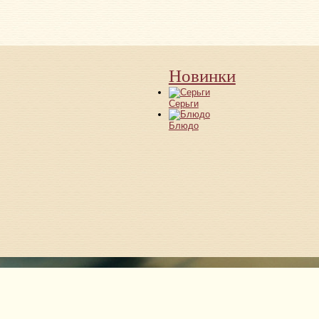
Новинки
Серьги
Блюдо
Магазины эксклюзивных подарков и изделий из муранск
Галереи «Времена Года», Кутузовский проспект, 48, цо
МТК «Гранд-2», Химки, Бутаково 4, 4 вход, 1 этаж.
Тел.: