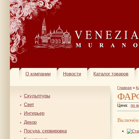
О компании
Новости
Каталог товаров
Главная
»
К
ФАР
Скульптуры
Свет
Цена:
по 
Интерьер
Включён
Декор
Посуда, сервировка