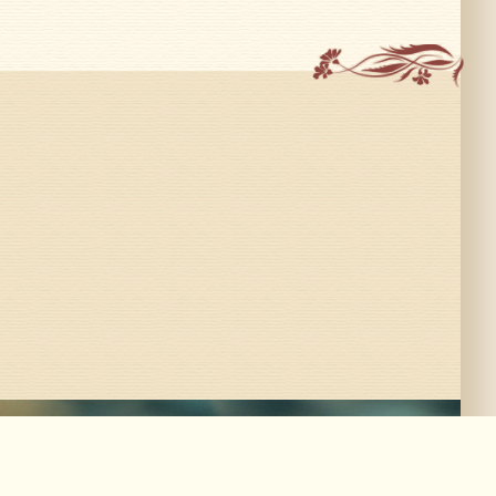
ого стекла «Венеция Мурано»:
кольный этаж.
Тел./Факс:
644-37-36
780-36-22