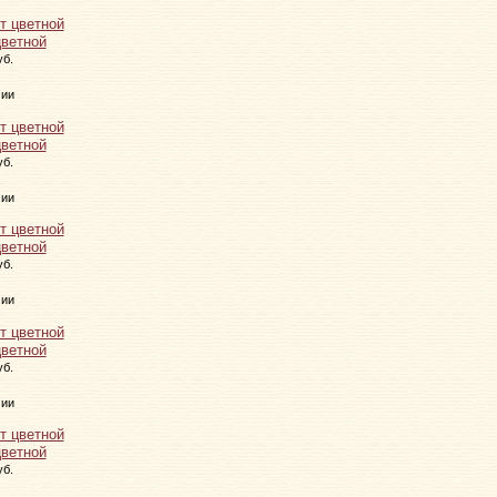
цветной
уб.
чии
цветной
уб.
чии
цветной
уб.
чии
цветной
уб.
чии
цветной
уб.