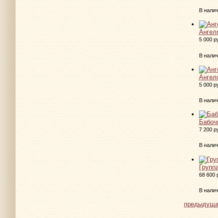
В нали
Ангел
5 000 р
В нали
Ангел
5 000 р
В нали
Бабоч
7 200 р
В нали
Групп
68 600 
В нали
предыдуща