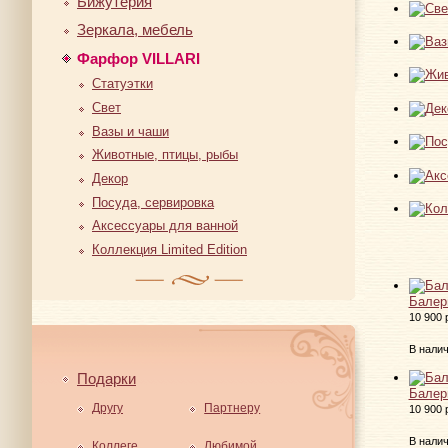
Бижутерия
Зеркала, мебель
Фарфор VILLARI
Статуэтки
Свет
Вазы и чаши
Животные, птицы, рыбы
Декор
Посуда, сервировка
Аксессуары для ванной
Коллекция Limited Edition
Балер
10 900 
В нали
Подарки
Балер
Другу
Партнеру
10 900 
В нали
Коллеге
Любимой