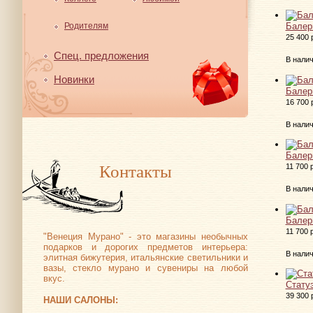
Родителям
Балер
25 400 
Спец. предложения
В нали
Новинки
Балер
16 700 
В нали
Балер
Контакты
11 700 
В нали
Балер
11 700 
"Венеция Мурано" - это магазины необычных
подарков и дорогих предметов интерьера:
В нали
элитная бижутерия, итальянские светильники и
вазы, стекло мурано и сувениры на любой
вкус.
Стату
39 300 
НАШИ САЛОНЫ: