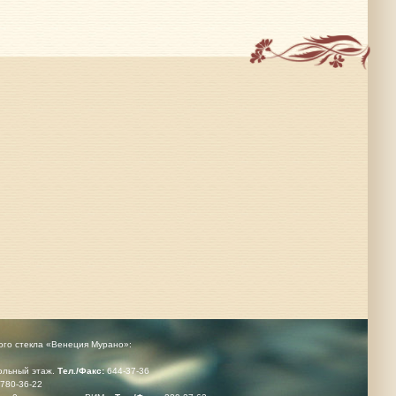
ого стекла «Венеция Мурано»:
кольный этаж.
Тел./Факс:
644-37-36
780-36-22