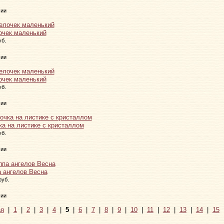
чии
очек маленький
уб.
чии
очек маленький
уб.
чии
ка на листике с кристаллом
уб.
чии
а ангелов Весна
руб.
чии
я
|
1
|
2
|
3
|
4
|
5
|
6
|
7
|
8
|
9
|
10
|
11
|
12
|
13
|
14
|
15