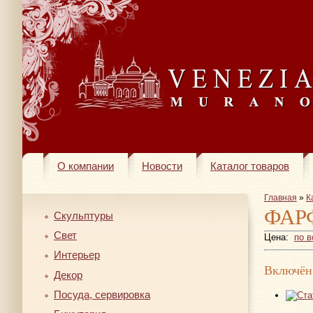
О компании
Новости
Каталог товаров
Главная
»
К
ФАР
Скульптуры
Свет
Цена:
по 
Интерьер
Включён
Декор
Посуда, сервировка