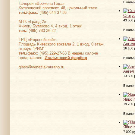
В нали
Галереи «Времена Года»
Кутузовский проспект, 48, цокольный этаж
тел./факс:
(495) 644-37-36
Стату
43 500 
МТК «Гранд-2»
Химки, Бутаково 4, 4 вход, 1 этаж
В нали
тел.:
(495) 780-36-22
ТРЦ «Европейский»
Ангело
Площадь Киевского вокзала 2, 1 вход, 0 этаж,
16 100 
атриум "РИМ"
тел./факс:
(495) 229-27-63 В нашем салоне
представлен
Итальянский фарфор
В нали
glass@venezia-murano.ru
Ангел
13 500 
В нали
Яйцо 
19 700 
В нали
Яйцо 
7 000 р