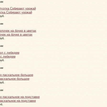
чии
этка Собирают урожай
руб.
чии
чек на бочке в цветах
руб.
чии
 с лебедем
руб.
чии
пасхальное большое
руб.
чии
пасхальное на подставке
уб.