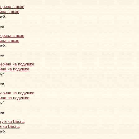
ина в позе
руб.
чии
ина в позе
руб.
чии
ина на подушке
руб.
чии
ина на подушке
руб.
чии
этка Весна
руб.