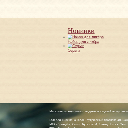
Новинки
Набор для ликёра
Серьги
Магазины эксклюзивных подарков и изделий из муранск
Галереи «Времена Года», Кутузовский проспект, 48, цо
МТК «Гранд-2», Химки, Бутаково 4, 4 вход, 1 этаж.
Тел.: