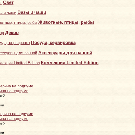
Свет
Вазы и чаши
Животные, птицы, рыбы
Декор
Посуда, сервировка
Аксессуары для ванной
Коллекция Limited Edition
ина на подиуме
руб.
чии
ина на подиуме
руб.
чии