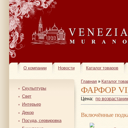
О компании
Новости
Каталог товаров
Главная
»
Каталог това
ФАРФОР VI
Скульптуры
Свет
Цена:
по возрастани
Интерьер
Декор
Включённые подка
Посуда, сервировка