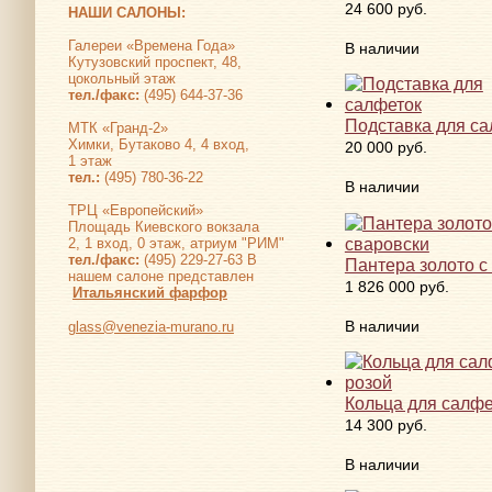
24 600 руб.
НАШИ САЛОНЫ:
Галереи «Времена Года»
В наличии
Кутузовский проспект, 48,
цокольный этаж
тел./факс:
(495) 644-37-36
Подставка для са
МТК «Гранд-2»
Химки, Бутаково 4, 4 вход,
20 000 руб.
1 этаж
тел.:
(495) 780-36-22
В наличии
ТРЦ «Европейский»
Площадь Киевского вокзала
2, 1 вход, 0 этаж, атриум "РИМ"
тел./факс:
(495) 229-27-63 В
Пантера золото с
нашем салоне представлен
1 826 000 руб.
Итальянский фарфор
В наличии
glass@venezia-murano.ru
Кольца для салфе
14 300 руб.
В наличии