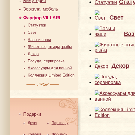
Бижутерия
Стат
Зеркала, мебель
Свет
Фарфор VILLARI
Статуэтки
Свет
Ваз
Вазы и чаши
Животные, птицы, рыбы
Декор
Посуда, сервировка
Декор
Аксессуары для ванной
Коллекция Limited Edition
Подарки
Другу
Партнеру
Коллеге
Любимой