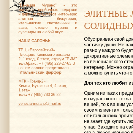
"Венеция Мурано" - это
ЭЛИТНЫЕ 
магазины необычных подарков
и дорогих предметов интерьера:
элитная бижутерия,
СОЛИДНЫХ
итальянские светильники и
вазы, стекло мурано и
сувениры на любой вкус.
Обустраивая свой дом
НАШИ САЛОНЫ:
частичку души. Не ва
равно у каждого буде
ТРЦ «Европейский»
Площадь Киевского вокзала
декоративные элемен
2, 1 вход, 0 этаж, атриум "РИМ"
из венецианского сте
тел./факс:
+7 (495) 229-27-63 В
интерьер. Можно огр
нашем салоне представлен
а можно купить
что-то
Итальянский фарфор
МТК «Гранд-2»
Для тех кто любит 
Химки, Бутаково 4, 4 вход,
1 этаж
Одним из таких пред
тел.:
+7 (495) 780-36-22
из муранского стекла
venezia-murano@mail.ru
вещей, то к вашим ус
своим клиентам толь
от итальянских произв
не знает где купить л
у нас. Заходите на са
его в любое удобное 