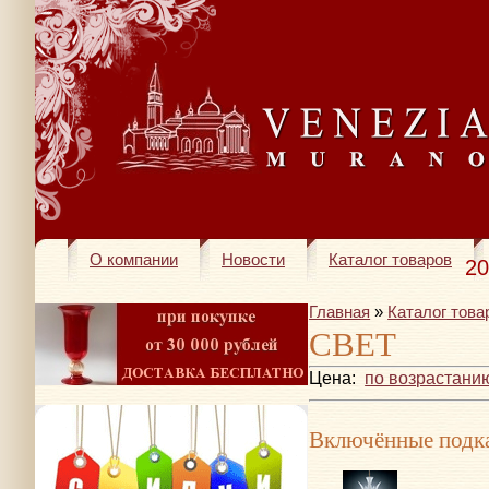
О компании
Новости
Каталог товаров
20
Главная
»
Каталог това
СВЕТ
Цена:
по возрастани
Включённые подка