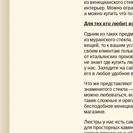
из венецианского сте
интерьер. Можно огр
а можно купить
что-то
Для тех кто любит 
Одним из таких пред
из муранского стекла
вещей, то к вашим ус
своим клиентам толь
от итальянских произв
не знает где купить л
у нас. Заходите на са
его в любое удобное 
Что же представляют
знаменитого стекла 
можно любоваться, в
такие сложные и ориг
бесподобное венециа
магазине.
Люстры у нас есть с
для просторных камин