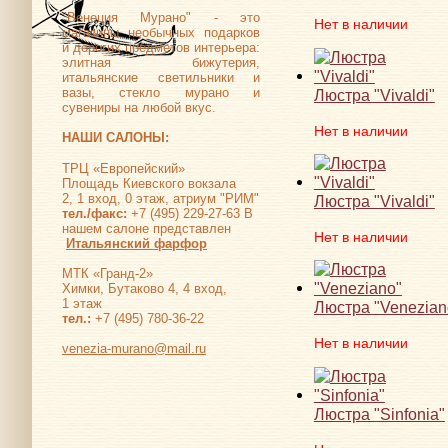
"Венеция Мурано" - это
Нет в наличии
магазины необычных подарков
и дорогих предметов интерьера:
элитная бижутерия,
итальянские светильники и
вазы, стекло мурано и
Люстра "Vivaldi"
сувениры на любой вкус.
Нет в наличии
НАШИ САЛОНЫ:
ТРЦ «Европейский»
Площадь Киевского вокзала
2, 1 вход, 0 этаж, атриум "РИМ"
Люстра "Vivaldi"
тел./факс:
+7 (495) 229-27-63 В
нашем салоне представлен
Нет в наличии
Итальянский фарфор
МТК «Гранд-2»
Химки, Бутаково 4, 4 вход,
1 этаж
Люстра "Venezian
тел.:
+7 (495) 780-36-22
Нет в наличии
venezia-murano@mail.ru
Люстра "Sinfonia"