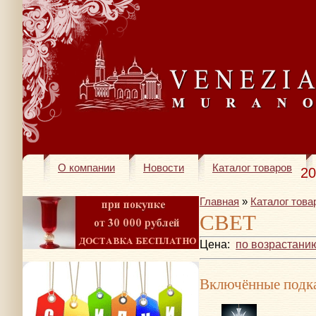
О компании
Новости
Каталог товаров
20
Главная
»
Каталог това
СВЕТ
Цена:
по возрастани
Включённые подка