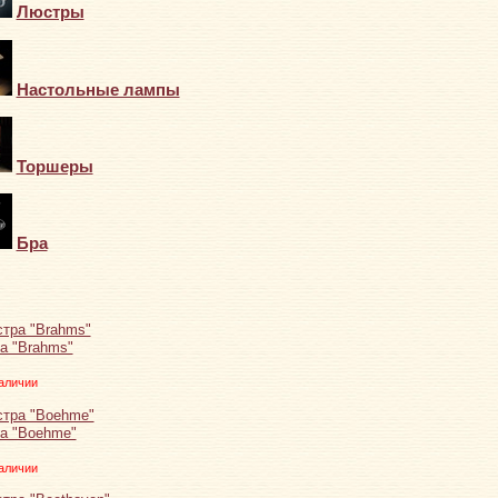
Люстры
Настольные лампы
Торшеры
Бра
а "Brahms"
аличии
а "Boehme"
аличии