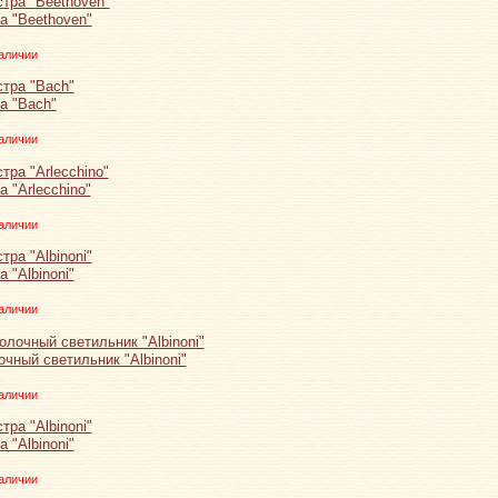
а "Beethoven"
аличии
а "Bach"
аличии
 "Arlecchino"
аличии
 "Albinoni"
аличии
чный светильник "Albinoni"
аличии
 "Albinoni"
аличии