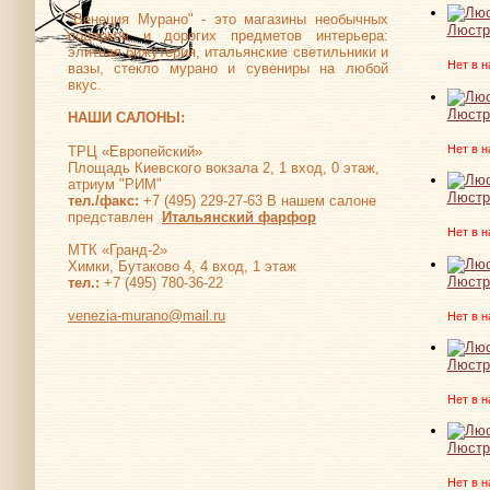
"Венеция Мурано" - это магазины необычных
Люстр
подарков и дорогих предметов интерьера:
элитная бижутерия, итальянские светильники и
Нет в н
вазы, стекло мурано и сувениры на любой
вкус.
Люстр
НАШИ САЛОНЫ:
Нет в н
ТРЦ «Европейский»
Площадь Киевского вокзала 2, 1 вход, 0 этаж,
атриум "РИМ"
Люстра
тел./факс:
+7 (495) 229-27-63 В нашем салоне
представлен
Итальянский фарфор
Нет в н
МТК «Гранд-2»
Химки, Бутаково 4, 4 вход, 1 этаж
Люстр
тел.:
+7 (495) 780-36-22
venezia-murano@mail.ru
Нет в н
Люстр
Нет в н
Люстр
Нет в н