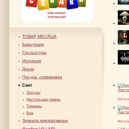
ТОВАР МЕСЯЦА
Бижутерия
Скульптуры
Интерьер
Декор
Посуда, сервировка
Свет
Люстр
Люстры
Настольные лампы
Нет в н
Торшеры
Люстр
Бра
Зеркала декоративные
Нет в н
Фарфор VILLARI