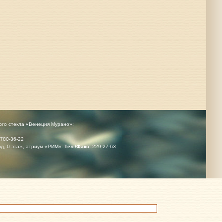
ого стекла «Венеция Мурано»:
780-36-22
од, 0 этаж, атриум «РИМ».
Тел./Факс:
229-27-63