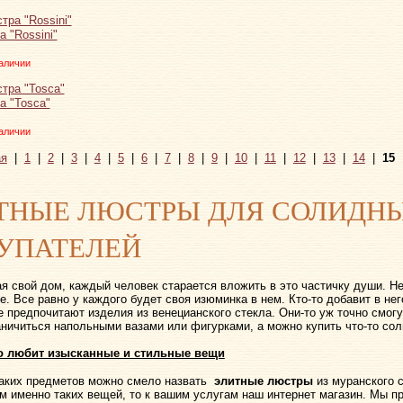
 "Rossini"
аличии
а "Tosca"
аличии
я
|
1
|
2
|
3
|
4
|
5
|
6
|
7
|
8
|
9
|
10
|
11
|
12
|
13
|
14
|
15
ТНЫЕ ЛЮСТРЫ ДЛЯ СОЛИДН
УПАТЕЛЕЙ
я свой дом, каждый человек старается вложить в это частичку души. Не
е. Все равно у каждого будет своя изюминка в нем.
Кто-то
добавит в нег
е предпочитают изделия из венецианского стекла.
Они-то
уж точно смогу
ничиться напольными вазами или фигурками, а можно купить
что-то
соли
то любит изысканные и стильные вещи
аких предметов можно смело назвать
элитные люстры
из муранского 
м именно таких вещей, то к вашим услугам наш интернет магазин. Мы п