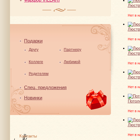
Люстр
Нет в н
Люстр
Нет в н
Подарки
Другу
Партнеру
Люстра
Коллеге
Любимой
Нет в н
Родителям
Люстра
Спец. предложения
Нет в н
Новинки
Потоло
Нет в н
Люстра
Нет в н
Контакты