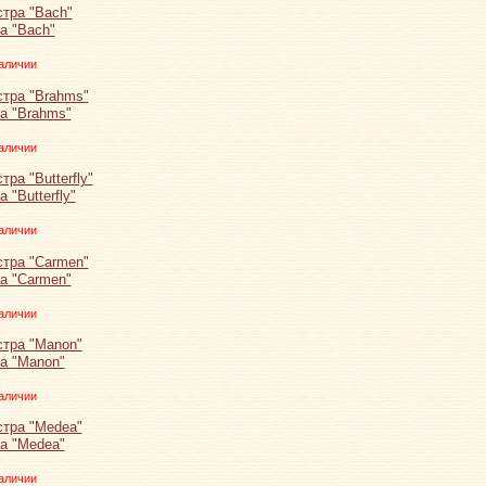
а "Bach"
аличии
а "Brahms"
аличии
 "Butterfly"
аличии
а "Carmen"
аличии
а "Manon"
аличии
а "Medea"
аличии