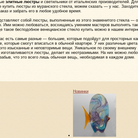
мые
элитные люстры
и светильники от итальянских производителей. Для
де купить люстры из муранского стекла, можем сказать — у нас. Заходит
аказ и забрать его в любое удобное время.
дставляют собой люстры, выполненные из этого знаменитого стекла — 
. Ими можно любоваться, восхищаясь умением мастеров выполнять так
е такое бесподобное венецианское стекло купить можно в нашем интерн
ас есть самые разные — большие, которые подойдут для просторных ка
е, которые смогут вписаться в обычной квартире. У них различные цвет
это изысканные и неповторимые вещи. Уникальное по своему внешнему 
о изготавливаются люстры, делает их неотразимыми. На них можно любо
 забыв, что это всего лишь обычная вещь, необходимая в каждом доме.
Новинки