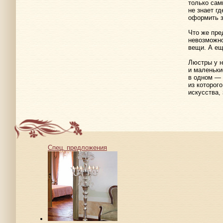
только са
не знает г
оформить з
Что же пре
невозможно
вещи. А ещ
Люстры у н
и маленьки
в одном — 
из которог
искусства,
Спец. предложения