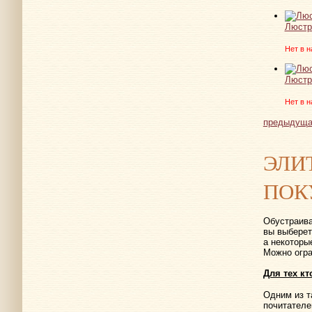
Люстра
Нет в н
Люстр
Нет в н
предыдуща
ЭЛИ
ПОК
Обустраива
вы выберет
а некоторы
Можно огра
Для тех к
Одним из т
почитателе