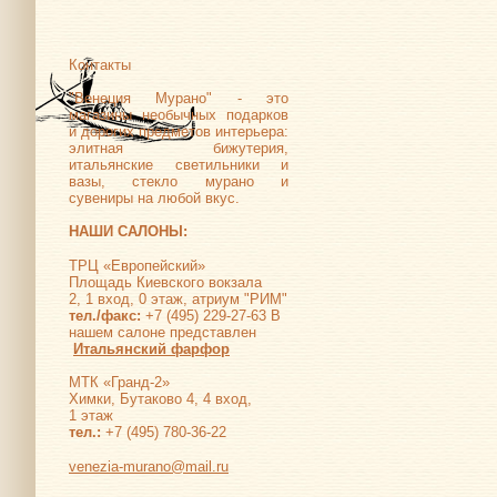
Контакты
"Венеция Мурано" - это
магазины необычных подарков
и дорогих предметов интерьера:
элитная бижутерия,
итальянские светильники и
вазы, стекло мурано и
сувениры на любой вкус.
НАШИ САЛОНЫ:
ТРЦ «Европейский»
Площадь Киевского вокзала
2, 1 вход, 0 этаж, атриум "РИМ"
тел./факс:
+7 (495) 229-27-63 В
нашем салоне представлен
Итальянский фарфор
МТК «Гранд-2»
Химки, Бутаково 4, 4 вход,
1 этаж
тел.:
+7 (495) 780-36-22
venezia-murano@mail.ru