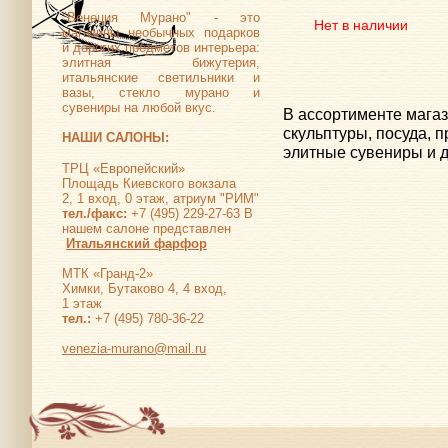
"Венеция Мурано" - это
Нет в наличии
магазины необычных подарков
и дорогих предметов интерьера:
элитная бижутерия,
итальянские светильники и
вазы, стекло мурано и
сувениры на любой вкус.
В ассортименте мага
скульптуры, посуда, 
НАШИ САЛОНЫ:
элитные сувениры и д
ТРЦ «Европейский»
Площадь Киевского вокзала
2, 1 вход, 0 этаж, атриум "РИМ"
тел./факс:
+7 (495) 229-27-63 В
нашем салоне представлен
Итальянский фарфор
МТК «Гранд-2»
Химки, Бутаково 4, 4 вход,
1 этаж
тел.:
+7 (495) 780-36-22
venezia-murano@mail.ru