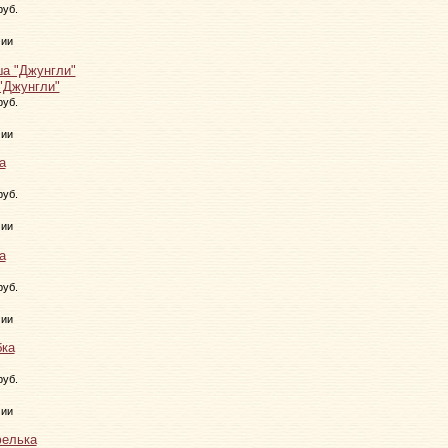
руб.
чии
"Джунгли"
руб.
чии
руб.
чии
руб.
чии
руб.
чии