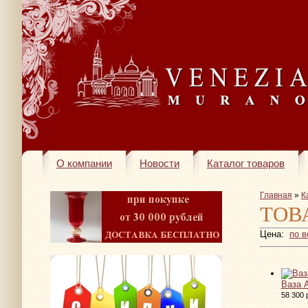
О компании
Новости
Каталог товаров
Главная
»
К
ТОВ
Цена:
по 
Ваза 
58 300 