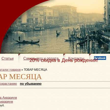
Статьи
Самовывоз и оплата
Контакты
20% скидка в День рождения!
аталог товаров
» ТОВАР МЕСЯЦА
АР МЕСЯЦА
возрастанию
по убыванию
Аквариум
руб.