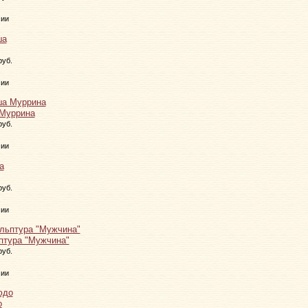
чии
руб.
чии
Муррина
руб.
чии
руб.
чии
птура "Мужчина"
руб.
чии
о