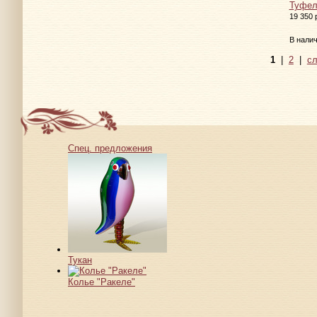
Туфел
19 350 
В нали
1
|
2
|
с
Спец. предложения
Тукан
Колье "Ракеле"