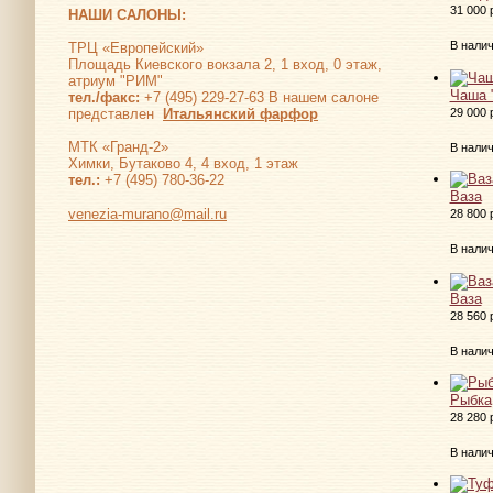
31 000 
НАШИ САЛОНЫ:
В нали
ТРЦ «Европейский»
Площадь Киевского вокзала 2, 1 вход, 0 этаж,
атриум "РИМ"
Чаша 
тел./факс:
+7 (495) 229-27-63 В нашем салоне
29 000 
представлен
Итальянский фарфор
МТК «Гранд-2»
В нали
Химки, Бутаково 4, 4 вход, 1 этаж
тел.:
+7 (495) 780-36-22
Ваза
venezia-murano@mail.ru
28 800 
В нали
Ваза
28 560 
В нали
Рыбка
28 280 
В нали