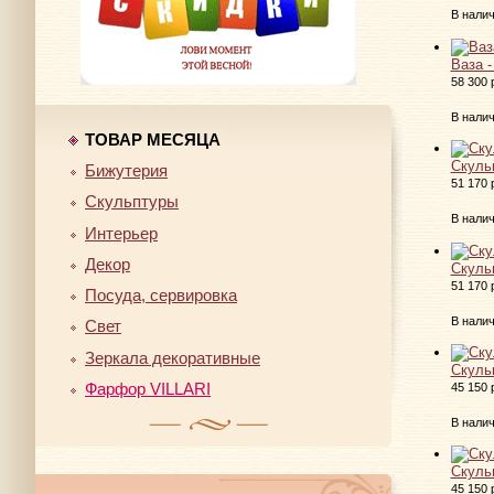
В нали
Ваза -
58 300 
В нали
ТОВАР МЕСЯЦА
Скуль
Бижутерия
51 170 
Скульптуры
В нали
Интерьер
Декор
Скуль
51 170 
Посуда, сервировка
В нали
Свет
Зеркала декоративные
Скуль
Фарфор VILLARI
45 150 
В нали
Скуль
45 150 