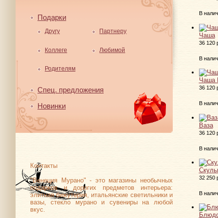
В нали
Подарки
Другу
Партнеру
Чаша
36 120 
Коллеге
Любимой
В нали
Родителям
Чаша 
36 120 
Спец. предложения
В нали
Новинки
Ваза
36 120 
В нали
Контакты
Скуль
32 250 
"Венеция Мурано" - это магазины необычных
подарков и дорогих предметов интерьера:
В нали
элитная бижутерия, итальянские светильники и
вазы, стекло мурано и сувениры на любой
вкус.
Блюд