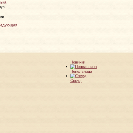
ька
руб.
чии
ледующая
Новинки
Пепельница
Сосуд