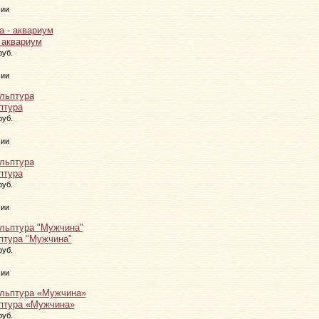
чии
 аквариум
руб.
чии
птура
руб.
чии
птура
руб.
чии
птура "Мужчина"
руб.
чии
птура «Мужчина»
руб.