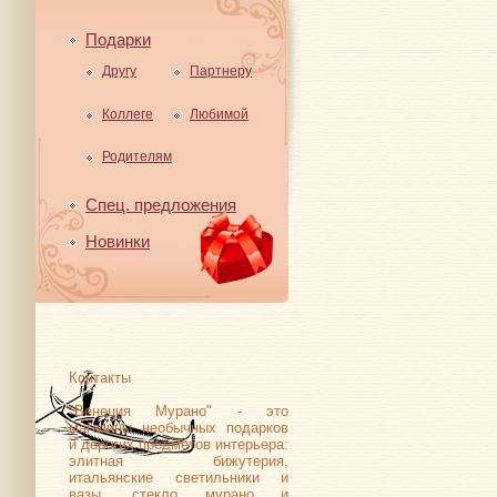
Подарки
Другу
Партнеру
Коллеге
Любимой
Родителям
Спец. предложения
Новинки
Контакты
"Венеция Мурано" - это
магазины необычных подарков
и дорогих предметов интерьера:
элитная бижутерия,
итальянские светильники и
вазы, стекло мурано и