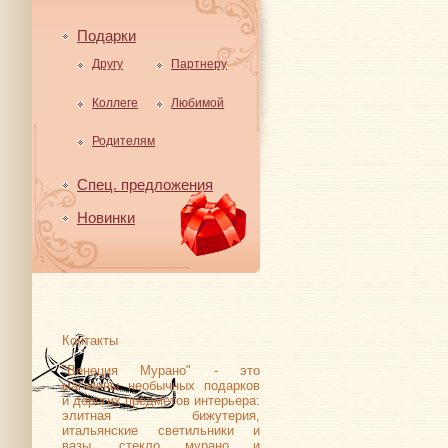
Подарки
Другу
Партнеру
Коллеге
Любимой
Родителям
Спец. предложения
Новинки
Контакты
"Венеция Мурано" - это
магазины необычных подарков
и дорогих предметов интерьера:
элитная бижутерия,
итальянские светильники и
вазы, стекло мурано и