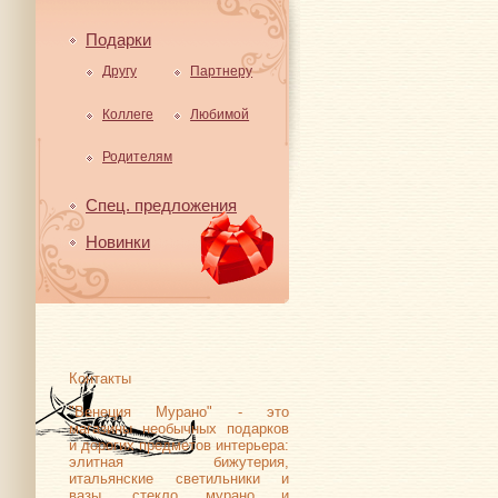
Подарки
Другу
Партнеру
Коллеге
Любимой
Родителям
Спец. предложения
Новинки
Контакты
"Венеция Мурано" - это
магазины необычных подарков
и дорогих предметов интерьера:
элитная бижутерия,
итальянские светильники и
вазы, стекло мурано и