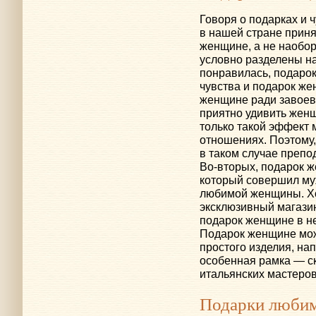
Говоря о подарках и 
в нашей стране прин
женщине, а не наобор
условно разделены на
понравилась, подаро
чувства и подарок же
женщине ради завоева
приятно удивить женщ
только такой эффект 
отношениях. Поэтому
в таком случае препо
Во-вторых
, подарок 
который совершил му
любимой женщины. Хо
эксклюзивный магазин
подарок женщине в н
Подарок женщине мож
простого изделия, на
особенная рамка — с
итальянских мастеров
Подарки люби