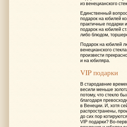
из венецианского стек
Единственный вопрос
подарок на юбилей ко
практичные подарки 
подарок на юбилей ст
либо блюдом, торшер
Подарок на юбилей л
венецианского стекла
произвести прекрасное
и на юбиляра.
VIP подарки
В стародавние времен
весили меньше золота
потому, что стекло б
благодаря превосходн
в Венеции. И, хотя с
распространены, про
до сих пор котируются
VIP подарки?
Во-пер