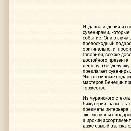
Издавна изделия из в
сувенирами, которые 
событие. Они отлича
превосходный подарок
оригинально, и, прос
говорили, всё же дов
достойного презента,
дешёвую безделушку.
предлагает сувениры,
Эксклюзивные подарк
мастеров Венеции при
торжестве.
Из муранского стекла
бижутерия, вазы, стат
предметы интерьера,
эксклюзивных подарк
широкий ассортимент 
даже самый взыскател