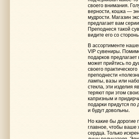
своего внимания. Гол
верности, кошка — эн
мудрости. Магазин э
предлагает вам серии
Преподнеся такой сув
видите его со стороны
В ассортименте нашег
VIP сувениры. Помим
подарков предлагает 
может прийтись по ду
своего практическог
преподнести «полезн
лампы, вазы или наб
стекла, эти изделия 
теряют при этом свои
капризным и придирч
подарки придутся по 
и будут довольны.
Но какие бы дорогие 
главное, чтобы ваше 
сердца. Только искре
душу получателя. Эли