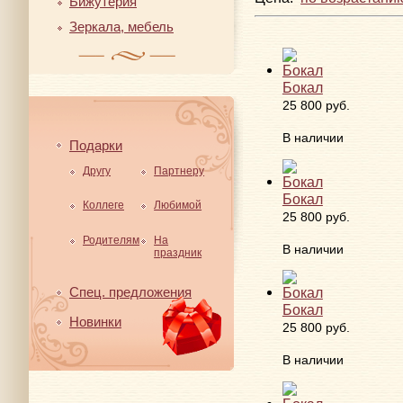
Бижутерия
Зеркала, мебель
Бокал
25 800 руб.
В наличии
Подарки
Другу
Партнеру
Бокал
Коллеге
Любимой
25 800 руб.
Родителям
На
В наличии
праздник
Спец. предложения
Бокал
Новинки
25 800 руб.
В наличии