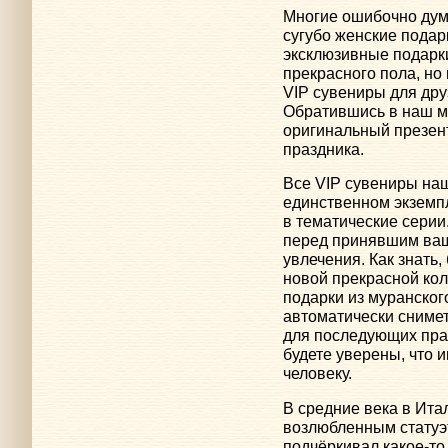
Многие ошибочно дума
сугубо женские подар
эксклюзивные подарки
прекрасного пола, но
VIP сувениры для дру
Обратившись в наш м
оригинальный презент
праздника.
Все VIP сувениры на
единственном экземп
в тематические серии.
перед принявшим ва
увлечения. Как знать
новой прекрасной кол
подарки из муранского
автоматически снимет
для последующих праз
будете уверены, что 
человеку.
В средние века в Ит
возлюбленным статуэ
подчёркивал какое-то 