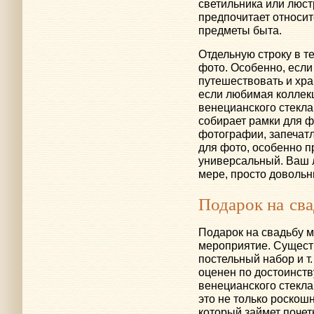
светильника или люст
предпочитает относи
предметы быта.
Отдельную строку в т
фото. Особенно, есл
путешествовать и хр
если любимая коллек
венецианского стекла
собирает рамки для 
фотографии, запечат
для фото, особенно 
универсальный. Ваш 
мере, просто довольн
Подарок на св
Подарок на свадьбу 
мероприятие. Существ
постельный набор
и т.
оценен по достоинству
венецианского стекла
это не только роскош
который займет почет