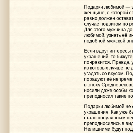
Подарки любимой — эт
женщине, с которой 
равно должен остава
случае подвигом по 
Для этого мужчина д
любимой, узнать её и
подобной мужской вн
Если вдруг интересы 
украшений, то бижуте
понравится. Правда, 
из которых лучше не 
угадать со вкусом. По
порадуют её непреме
в эпоху Средневеков
носили даже особы ко
преподносил такие п
Подарки любимой не 
украшения. Как уже б
стало популярным ве
преподносились в вид
Нелишними будут пода