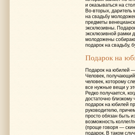
и оказываться на сто
Во-вторых
, даритель 
на свадьбу молодожена
предметы венецианско
эксклюзивны. Подарок
эксклюзивной рамки д
молодожены собираютс
подарок на свадьбу, б
Подарок на юб
Подарок на юбилей —
Человек, получающий
человек, которому сл
все нужные вещи у это
Редко получается, ко
достаточно близкому 
подарок на юбилей пр
руководителю, приче
просто обязан быть и
возможность коллег/
(проще говоря — скин
подарок. В таком слу