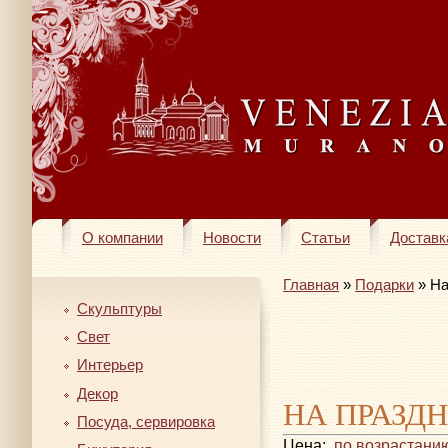
О компании
Новости
Статьи
Доставк
Главная
»
Подарки
» На
Скульптуры
Свет
Интерьер
Декор
НА ПРАЗД
Посуда, сервировка
Цена:
по возрастани