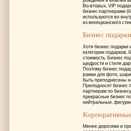
рождения и юбилеи в
Во-вторых
, VIP пода
бизнес-партнерами
(б
используются во внут
из венецианского сте
Бизнес подарк
Хотя бизнес подарки 
категории подарков, 
стоимость. Бизнес по
щедрости и стиля дари
Поэтому бизнес пода
рамки для фото, шари
быть преподнесены н
Преподносят бизнес п
партнерам по бизнес
прекрасные бизнес по
нейтральные, фигурк
Корпоративные
Менее дорогими и пре