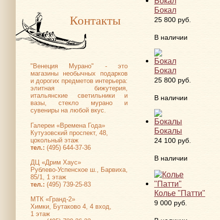
Бокал
Контакты
25 800 руб.
В наличии
"Венеция Мурано" - это
Бокал
магазины необычных подарков
25 800 руб.
и дорогих предметов интерьера:
элитная бижутерия,
итальянские светильники и
В наличии
вазы, стекло мурано и
сувениры на любой вкус.
Галереи «Времена Года»
Бокалы
Кутузовский проспект, 48,
цокольный этаж
24 100 руб.
тел.:
(495) 644-37-36
В наличии
ДЦ «Дрим Хаус»
Рублево-Успенское ш., Барвиха,
85/1, 1 этаж
тел.:
(495) 739-25-83
Колье "Патти"
МТК «Гранд-2»
9 000 руб.
Химки, Бутаково 4, 4 вход,
1 этаж