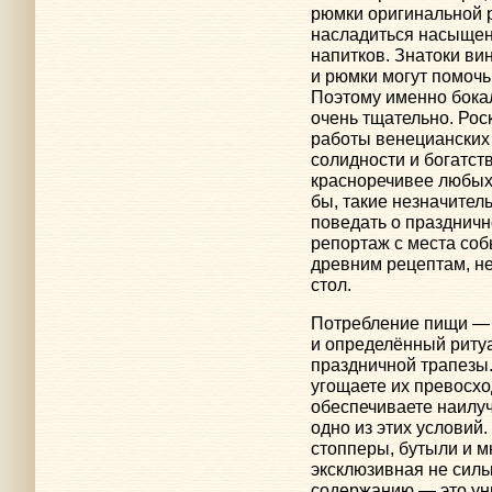
рюмки оригинальной р
насладиться насыщен
напитков. Знатоки ви
и рюмки могут помочь
Поэтому именно бока
очень тщательно. Ро
работы венецианских 
солидности и богатст
красноречивее любых 
бы, такие незначител
поведать о праздничн
репортаж с места соб
древним рецептам, н
стол.
Потребление пищи — 
и определённый ритуа
праздничной трапезы.
угощаете их превосх
обеспечиваете наилуч
одно из этих условий.
стопперы, бутыли и м
эксклюзивная не силь
содержанию — это ун