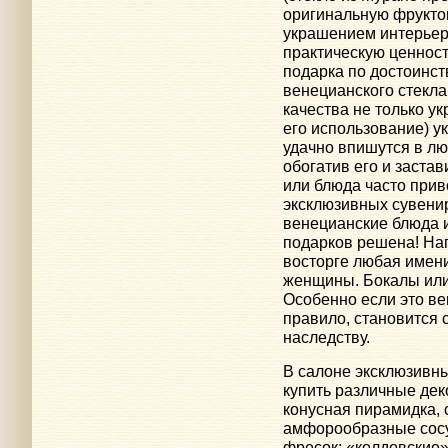
оригинальную фруктов
украшением интерьер
практическую ценнос
подарка по достоинст
венецианского стекл
качества не только у
его использование) ук
удачно впишутся в л
обогатив его и заста
или блюда часто прив
эксклюзивных сувени
венецианские блюда и
подарков решена! Нап
восторге любая имен
женщины. Бокалы или 
Особенно если это ве
правило, становится 
наследству.
В салоне эксклюзивн
купить различные де
конусная пирамидка, 
амфорообразные сосу
фресок; «колдовские