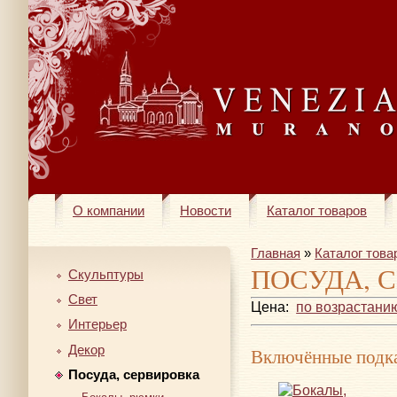
О компании
Новости
Каталог товаров
Главная
»
Каталог това
ПОСУДА, 
Скульптуры
Свет
Цена:
по возрастани
Интерьер
Декор
Включённые подка
Посуда, сервировка