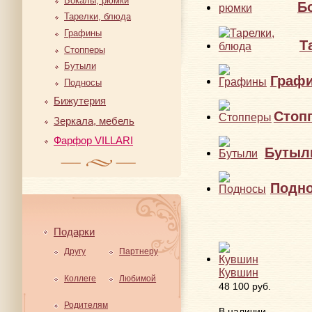
Бокалы, рюмки
Б
Тарелки, блюда
Графины
Т
Стопперы
Бутыли
Граф
Подносы
Бижутерия
Стоп
Зеркала, мебель
Фарфор VILLARI
Бутыл
Подн
Подарки
Другу
Партнеру
Кувшин
Коллеге
Любимой
48 100 руб.
Родителям
В наличии