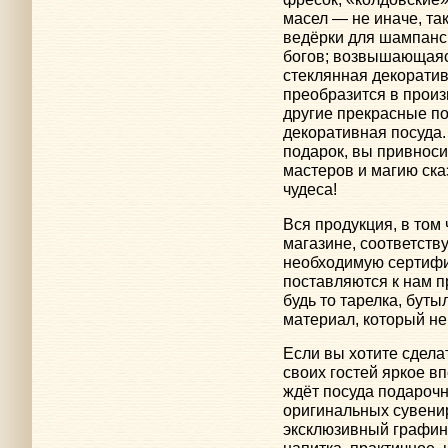
масел — не иначе, т
ведёрки для шампанск
богов; возвышающаяс
стеклянная декоратив
преобразится в произ
другие прекрасные по
декоративная посуда.
подарок, вы привноси
мастеров и магию ска
чудеса!
Вся продукция, в том
магазине, соответств
необходимую сертифи
поставляются к нам п
будь то тарелка, бут
материал, который не
Если вы хотите сдела
своих гостей яркое в
ждёт посуда подарочн
оригинальных сувенир
эксклюзивный графин,
напитка, практичное, 