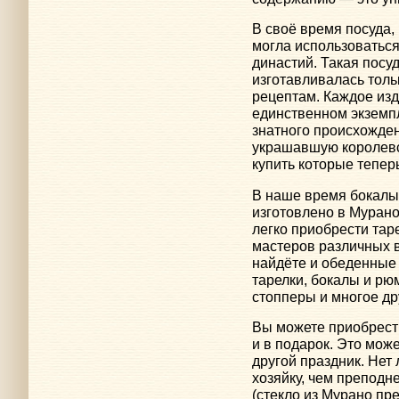
В своё время посуда,
могла использоватьс
династий. Такая посу
изготавливалась толь
рецептам. Каждое из
единственном экземп
знатного происхожден
украшавшую королевс
купить которые тепер
В наше время бокалы 
изготовлено в Мурано
легко приобрести тар
мастеров различных 
найдёте и обеденные 
тарелки, бокалы и р
стопперы и многое др
Вы можете приобрести
и в подарок. Это мож
другой праздник. Нет
хозяйку, чем преподн
(стекло из Мурано пр