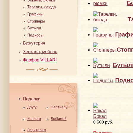
Бокалы, рюмки
Б
Тарелки, блюда
Графины
Т
Стопперы
Бутыли
Граф
Подносы
Бижутерия
Стоп
Зеркала, мебель
Фарфор VILLARI
Бутыл
Подн
Подарки
Другу
Партнеру
Бокал
Коллеге
Любимой
6 500 руб.
Родителям
Под заказ