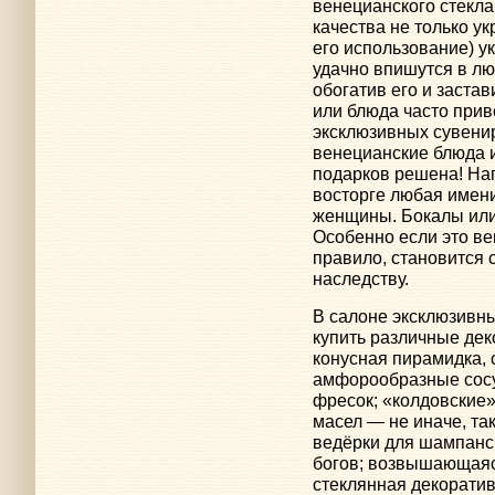
венецианского стекл
качества не только у
его использование) ук
удачно впишутся в л
обогатив его и заста
или блюда часто прив
эксклюзивных сувени
венецианские блюда и
подарков решена! Нап
восторге любая имен
женщины. Бокалы или 
Особенно если это ве
правило, становится 
наследству.
В салоне эксклюзивн
купить различные де
конусная пирамидка, 
амфорообразные сосу
фресок; «колдовские
масел — не иначе, т
ведёрки для шампанск
богов; возвышающаяс
стеклянная декоратив