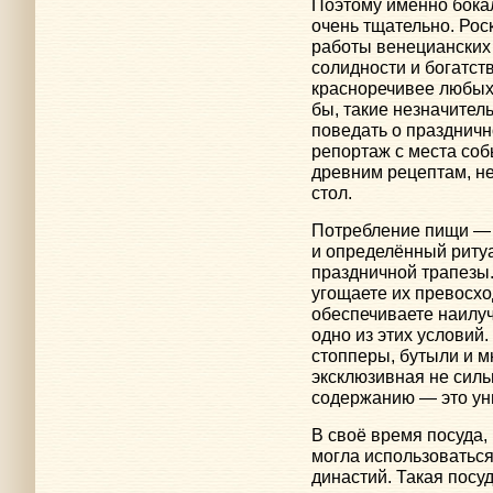
Поэтому именно бока
очень тщательно. Ро
работы венецианских 
солидности и богатст
красноречивее любых 
бы, такие незначител
поведать о праздничн
репортаж с места соб
древним рецептам, н
стол.
Потребление пищи — 
и определённый ритуа
праздничной трапезы.
угощаете их превосх
обеспечиваете наилуч
одно из этих условий.
стопперы, бутыли и м
эксклюзивная не силь
содержанию — это ун
В своё время посуда,
могла использоватьс
династий. Такая посу