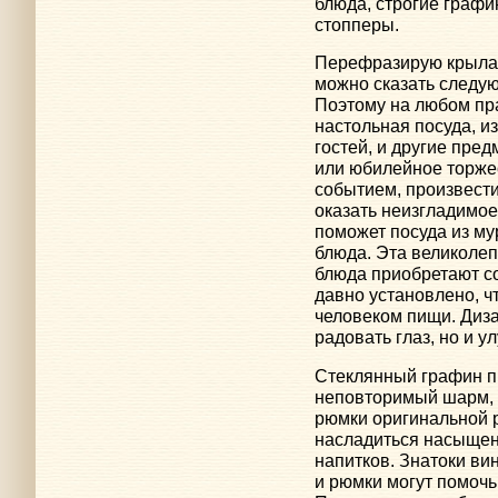
блюда, строгие граф
стопперы.
Перефразирую крылату
можно сказать следую
Поэтому на любом пра
настольная посуда, и
гостей, и другие пре
или юбилейное торж
событием, произвести
оказать неизгладимое
поможет посуда из мур
блюда. Эта великолеп
блюда приобретают с
давно установлено, ч
человеком пищи. Диза
радовать глаз, но и у
Стеклянный графин п
неповторимый шарм, 
рюмки оригинальной р
насладиться насыщен
напитков. Знатоки ви
и рюмки могут помочь