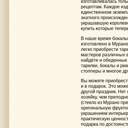
изготавливалась толь
рецептам. Каждое из
единственном экземп
знатного происхожден
украшавшую королевс
купить которые тепер
В наше время бокалы 
изготовлено в Мурано
легко приобрести тар
мастеров различных 
найдёте и обеденные 
тарелки, бокалы и р
стопперы и многое др
Вы можете приобрести
и в подарок. Это мож
другой праздник. Нет
хозяйку, чем преподн
(стекло из Мурано пр
оригинальную фруктов
украшением интерьер
практическую ценнос
подарка по достоинст