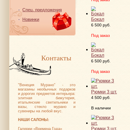
Спец. предложения
Бокал
Новинки
6 500 руб.
Под заказ
Бокал
Контакты
6 500 руб.
Под заказ
"Венеция Мурано" - это
магазины необычных подарков
Рюмки 3 шт.
и дорогих предметов интерьера:
4 500 руб.
элитная бижутерия,
итальянские светильники и
вазы, стекло мурано и
В наличии
сувениры на любой вкус.
НАШИ САЛОНЫ:
Рюмки 3 шт.
Галереи «Времена Года»