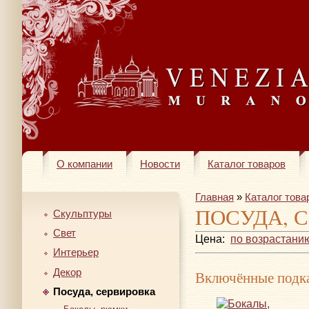
О компании
Новости
Каталог товаров
Главная
»
Каталог това
ПОСУДА, 
Скульптуры
Свет
Цена:
по возрастани
Интерьер
Декор
Включённые подка
Посуда, сервировка