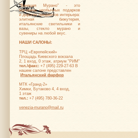
"Венеция Мурано" - это
магазины необычных подарков
и дорогих предметов интерьера:
элитная бижутерия,
итальянские светильники и
вазы, стекло мурано и
сувениры на любой вкус.
НАШИ САЛОНЫ:
ТРЦ «Европейский»
Площадь Киевского вокзала
2, 1 вход, 0 этаж, атриум "РИМ"
тел./факс:
+7 (495) 229-27-63 В
нашем салоне представлен
Итальянский фарфор
МТК «Гранд-2»
Химки, Бутаково 4, 4 вход,
1 этаж
тел.:
+7 (495) 780-36-22
venezia-murano@mail.ru