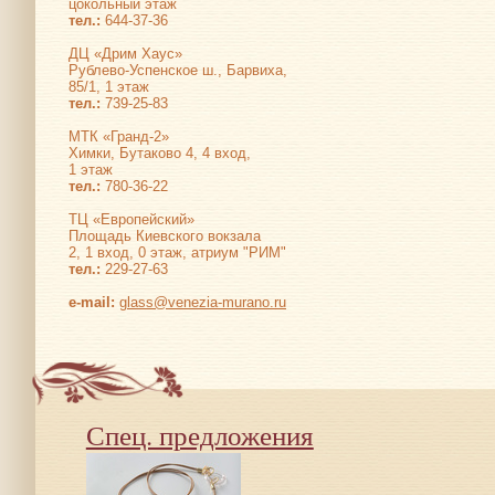
цокольный этаж
тел.:
644-37-36
ДЦ «Дрим Хаус»
Рублево-Успенское ш., Барвиха,
85/1, 1 этаж
тел.:
739-25-83
МТК «Гранд-2»
Химки, Бутаково 4, 4 вход,
1 этаж
тел.:
780-36-22
ТЦ «Европейский»
Площадь Киевского вокзала
2, 1 вход, 0 этаж, атриум "РИМ"
тел.:
229-27-63
е-mail:
glass@venezia-murano.ru
Спец. предложения