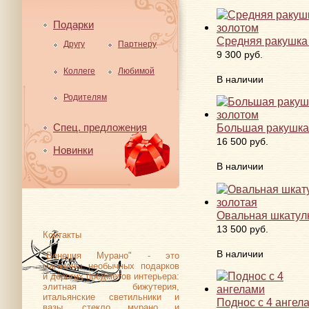
Подарки
Средняя ракушка
Другу
Партнеру
9 300 руб.
Коллеге
Любимой
В наличии
Родителям
Спец. предложения
Большая ракушка
16 500 руб.
Новинки
В наличии
Овальная шкатул
13 500 руб.
Контакты
В наличии
"Венеция Мурано" - это
магазины необычных подарков
и дорогих предметов интерьера:
элитная бижутерия,
итальянские светильники и
Поднос с 4 ангел
вазы, стекло мурано и