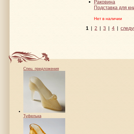
Подставка для кн
Нет в наличии
1
|
2
|
3
|
4
|
след
Спец. предложения
Туфелька