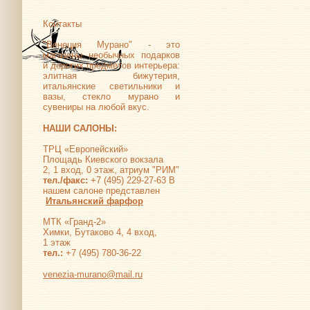
Контакты
"Венеция Мурано" - это
магазины необычных подарков
и дорогих предметов интерьера:
элитная бижутерия,
итальянские светильники и
вазы, стекло мурано и
сувениры на любой вкус.
НАШИ САЛОНЫ:
ТРЦ «Европейский»
Площадь Киевского вокзала
2, 1 вход, 0 этаж, атриум "РИМ"
тел./факс:
+7 (495) 229-27-63 В
нашем салоне представлен
Итальянский фарфор
МТК «Гранд-2»
Химки, Бутаково 4, 4 вход,
1 этаж
тел.:
+7 (495) 780-36-22
venezia-murano@mail.ru