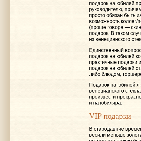
подарок на юбилей пр
руководителю, приче
просто обязан быть и
возможность коллег/
(проще говоря — скин
подарок. В таком слу
из венецианского стек
Единственный вопрос
подарок на юбилей ко
практичные подарки 
подарок на юбилей ст
либо блюдом, торшер
Подарок на юбилей л
венецианского стекла
произвести прекрасное
и на юбиляра.
VIP подарки
В стародавние времен
весили меньше золота
потому, что стекло б