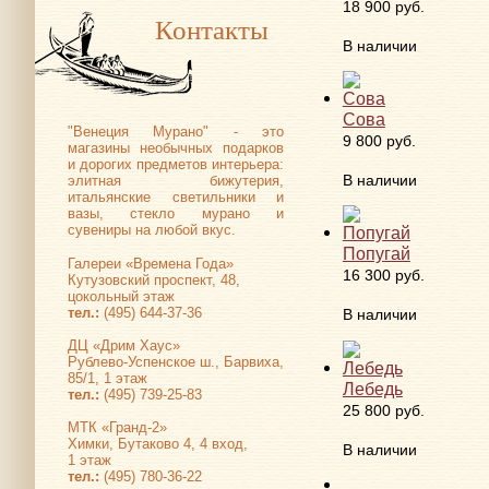
18 900 руб.
Контакты
В наличии
Сова
"Венеция Мурано" - это
9 800 руб.
магазины необычных подарков
и дорогих предметов интерьера:
В наличии
элитная бижутерия,
итальянские светильники и
вазы, стекло мурано и
сувениры на любой вкус.
Попугай
Галереи «Времена Года»
16 300 руб.
Кутузовский проспект, 48,
цокольный этаж
тел.:
(495) 644-37-36
В наличии
ДЦ «Дрим Хаус»
Рублево-Успенское ш., Барвиха,
85/1, 1 этаж
Лебедь
тел.:
(495) 739-25-83
25 800 руб.
МТК «Гранд-2»
Химки, Бутаково 4, 4 вход,
В наличии
1 этаж
тел.:
(495) 780-36-22