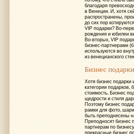
благодаря превосходн
в Венеции. И, хотя с
распространены, про
до сих пор котируются
VIP подарки?
Во-пер
рождения и юбилеи в
Во-вторых
, VIP пода
бизнес-партнерами
(б
используются во внут
из венецианского сте
Бизнес подарк
Хотя бизнес подарки 
категории подарков, 
стоимость. Бизнес по
щедрости и стиля дари
Поэтому бизнес пода
рамки для фото, шари
быть преподнесены н
Преподносят бизнес п
партнерам по бизнес
прекрасные бизнес по