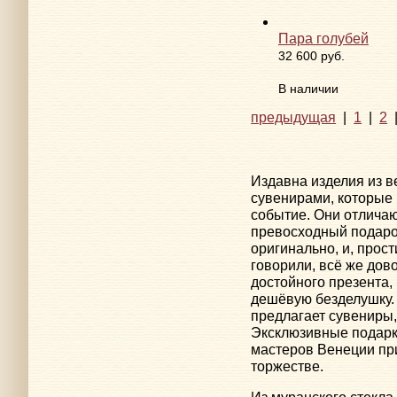
Пара голубей
32 600 руб.
В наличии
предыдущая
|
1
|
2
Издавна изделия из в
сувенирами, которые 
событие. Они отлича
превосходный подарок
оригинально, и, прос
говорили, всё же дов
достойного презента,
дешёвую безделушку.
предлагает сувениры,
Эксклюзивные подарк
мастеров Венеции при
торжестве.
Из муранского стекла