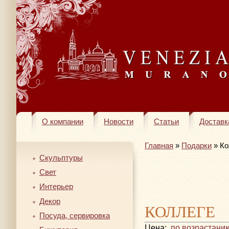
О компании
Новости
Статьи
Доставк
Главная
»
Подарки
» Ко
Скульптуры
Свет
Интерьер
Декор
КОЛЛЕГЕ
Посуда, сервировка
Цена:
по возрастани