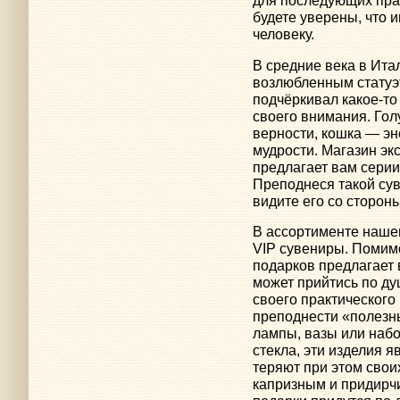
для последующих праз
будете уверены, что 
человеку.
В средние века в Ит
возлюбленным статуэ
подчёркивал какое-то 
своего внимания. Гол
верности, кошка — эн
мудрости. Магазин э
предлагает вам серии
Преподнеся такой сув
видите его со стороны
В ассортименте нашег
VIP сувениры. Помим
подарков предлагает 
может прийтись по ду
своего практическог
преподнести «полезн
лампы, вазы или наб
стекла, эти изделия 
теряют при этом свои
капризным и придирч