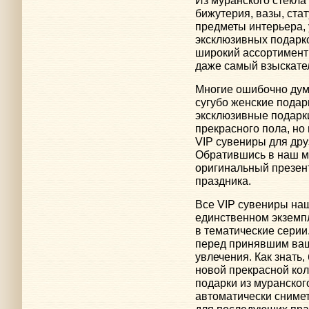
бижутерия, вазы, стат
предметы интерьера,
эксклюзивных подарк
широкий ассортимент 
даже самый взыскател
Многие ошибочно дума
сугубо женские подар
эксклюзивные подарки
прекрасного пола, но
VIP сувениры для дру
Обратившись в наш м
оригинальный презент
праздника.
Все VIP сувениры на
единственном экземп
в тематические серии.
перед принявшим ва
увлечения. Как знать
новой прекрасной кол
подарки из муранского
автоматически снимет