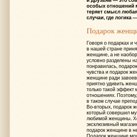
и друзьям — это со
особых отношений 
теряет смысл любая
случаи, где логика 
Подарок женщ
Говоря о подарках и 
в нашей стране прин
женщине, а не наобор
условно разделены на
понравилась, подаро
чувства и подарок же
женщине ради завоева
приятно удивить женщ
только такой эффект 
отношениях. Поэтому
в таком случае препо
Во-вторых
, подарок 
который совершил му
любимой женщины. Хо
эксклюзивный магазин
подарок женщине в н
Подарок женщине мож