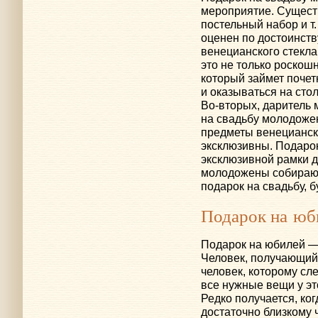
мероприятие. Существ
постельный набор
и т.
оценен по достоинству
венецианского стекла
это не только роскош
который займет почет
и оказываться на сто
Во-вторых
, даритель 
на свадьбу молодожена
предметы венецианско
эксклюзивны. Подарок
эксклюзивной рамки д
молодожены собираютс
подарок на свадьбу, б
Подарок на юб
Подарок на юбилей —
Человек, получающий
человек, которому сл
все нужные вещи у это
Редко получается, ко
достаточно близкому 