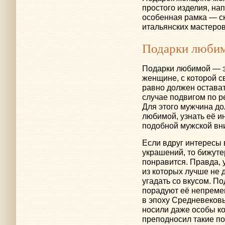
простого изделия, на
особенная рамка — с
итальянских мастеров
Подарки люби
Подарки любимой — эт
женщине, с которой 
равно должен остава
случае подвигом по 
Для этого мужчина д
любимой, узнать её и
подобной мужской вн
Если вдруг интересы 
украшений, то бижуте
понравится. Правда, 
из которых лучше не 
угадать со вкусом. По
порадуют её непреме
в эпоху Средневеков
носили даже особы ко
преподносил такие п