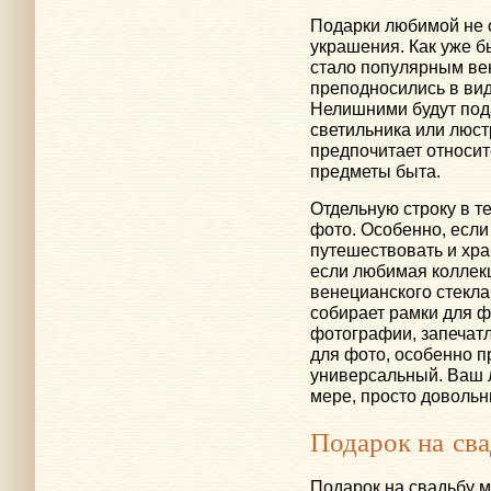
Подарки любимой не 
украшения. Как уже б
стало популярным ве
преподносились в вид
Нелишними будут пода
светильника или люст
предпочитает относи
предметы быта.
Отдельную строку в т
фото. Особенно, есл
путешествовать и хр
если любимая коллек
венецианского стекла
собирает рамки для 
фотографии, запечат
для фото, особенно 
универсальный. Ваш 
мере, просто довольн
Подарок на св
Подарок на свадьбу 