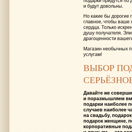
подарки придутся по 
и будут довольны.
Но какие бы дорогие 
главное, чтобы ваше 
сердца. Только искре
душу получателя. Эли
драгоценности вашего
Магазин необычных п
услугам!
ВЫБОР ПО
СЕРЬЁЗНО
Давайте же соверши
и поразмышляем вме
подарки наиболее п
случаев наиболее ч
на свадьбу, подаро
подарок женщине, п
корпоративные пода