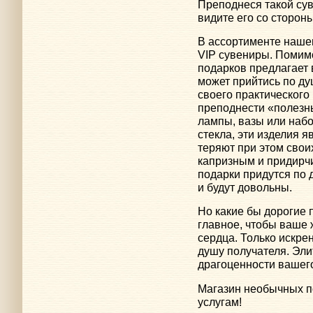
Преподнеся такой сув
видите его со стороны
В ассортименте нашег
VIP сувениры. Помим
подарков предлагает 
может прийтись по ду
своего практическог
преподнести «полезн
лампы, вазы или наб
стекла, эти изделия 
теряют при этом свои
капризным и придирч
подарки придутся по 
и будут довольны.
Но какие бы дорогие 
главное, чтобы ваше 
сердца. Только искре
душу получателя. Эли
драгоценности вашего
Магазин необычных п
услугам!