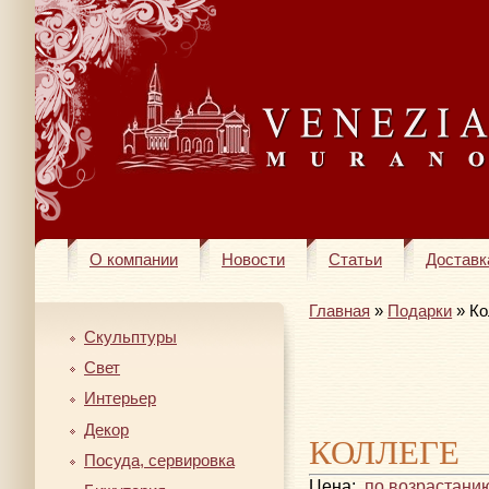
О компании
Новости
Статьи
Доставк
Главная
»
Подарки
» Ко
Скульптуры
Свет
Интерьер
Декор
КОЛЛЕГЕ
Посуда, сервировка
Цена:
по возрастани