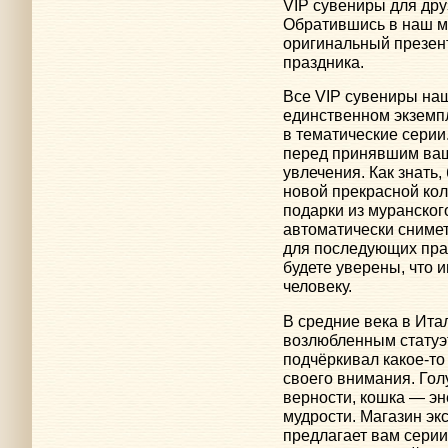
VIP сувениры для дру
Обратившись в наш м
оригинальный презент
праздника.
Все VIP сувениры на
единственном экземп
в тематические серии.
перед принявшим ва
увлечения. Как знать
новой прекрасной кол
подарки из муранского
автоматически снимет
для последующих праз
будете уверены, что 
человеку.
В средние века в Ит
возлюбленным статуэ
подчёркивал какое-то 
своего внимания. Гол
верности, кошка — эн
мудрости. Магазин э
предлагает вам серии