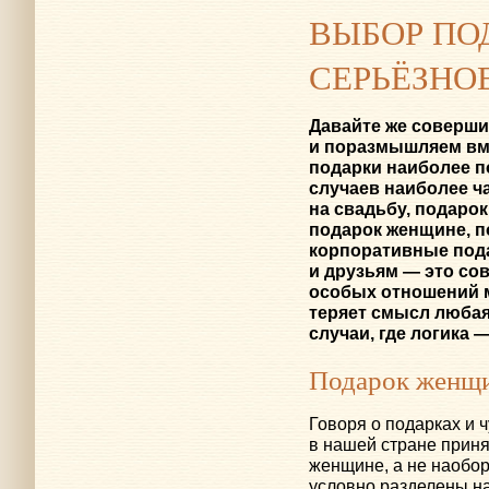
ВЫБОР ПО
СЕРЬЁЗНО
Давайте же соверши
и поразмышляем вме
подарки наиболее п
случаев наиболее ч
на свадьбу, подаро
подарок женщине, п
корпоративные пода
и друзьям — это со
особых отношений 
теряет смысл любая
случаи, где логика 
Подарок женщ
Говоря о подарках и 
в нашей стране прин
женщине, а не наобор
условно разделены на