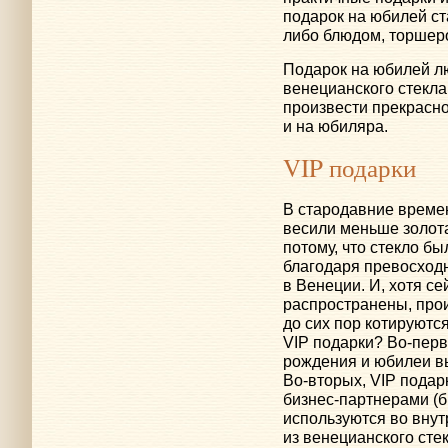
подарок на юбилей ст
либо блюдом, торшер
Подарок на юбилей л
венецианского стекла
произвести прекрасное
и на юбиляра.
VIP подарки
В стародавние времен
весили меньше золота
потому, что стекло б
благодаря превосходн
в Венеции. И, хотя с
распространены, про
до сих пор котируются
VIP подарки?
Во-пер
рождения и юбилеи в
Во-вторых
, VIP пода
бизнес-партнерами
(б
используются во внут
из венецианского сте