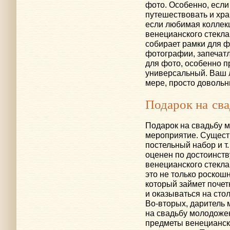
фото. Особенно, есл
путешествовать и хр
если любимая коллек
венецианского стекла
собирает рамки для 
фотографии, запечат
для фото, особенно 
универсальный. Ваш 
мере, просто довольн
Подарок на св
Подарок на свадьбу 
мероприятие. Существ
постельный набор
и т.
оценен по достоинству
венецианского стекла
это не только роскош
который займет почет
и оказываться на сто
Во-вторых
, даритель 
на свадьбу молодожена
предметы венецианско