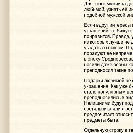
Для этого мужчина д
любимой, узнать её и
подобной мужской вн
Если вдруг интересы 
украшений, то бижуте
понравится. Правда, 
из которых лучше не 
угадать со вкусом. По
порадуют её непреме
в эпоху Средневеков
носили даже особы ко
преподносил такие п
Подарки любимой не 
украшения. Как уже б
стало популярным ве
преподносились в вид
Нелишними будут пода
светильника или люст
предпочитает относи
предметы быта.
Отдельную строку в т