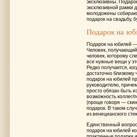
эксклюзивны. Подарок
эксклюзивной рамки д
молодожены собираютс
подарок на свадьбу, б
Подарок на юб
Подарок на юбилей —
Человек, получающий
человек, которому сл
все нужные вещи у это
Редко получается, ко
достаточно близкому 
подарок на юбилей пр
руководителю, приче
просто обязан быть и
возможность коллег/
(проще говоря — скин
подарок. В таком слу
из венецианского стек
Единственный вопрос
подарок на юбилей ко
практичные подарки 