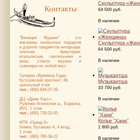
Скульптура «Же
Контакты
64 500 руб.
В наличии
"Венеция Мурано" - это
Скульптура «Же
магазины необычных подарков
и дорогих предметов интерьера:
64 500 руб.
элитная бижутерия,
итальянские светильники и
В наличии
вазы, стекло мурано и
сувениры на любой вкус.
Галереи «Времена Года»
Кутузовский проспект, 48,
Музыкантша
цокольный этаж
33 700 руб.
тел.:
(495) 644-37-36
В наличии
ДЦ «Дрим Хаус»
Рублево-Успенское ш., Барвиха,
85/1, 1 этаж
тел.:
(495) 739-25-83
Колье "Хани"
МТК «Гранд-2»
1 800 руб.
Химки, Бутаково 4, 4 вход,
1 этаж
тел.:
(495) 780-36-22
В наличии