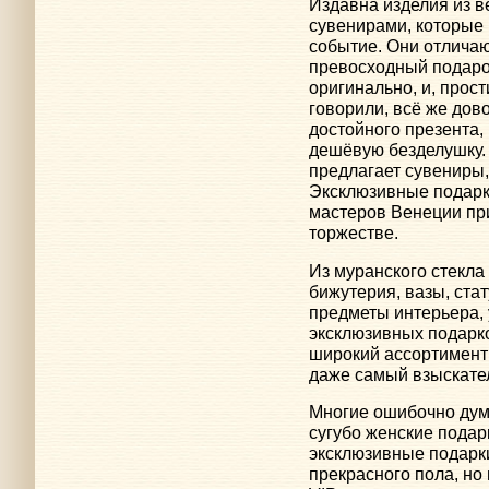
Издавна изделия из в
сувенирами, которые 
событие. Они отлича
превосходный подарок
оригинально, и, прос
говорили, всё же дов
достойного презента,
дешёвую безделушку.
предлагает сувениры,
Эксклюзивные подарк
мастеров Венеции при
торжестве.
Из муранского стекла
бижутерия, вазы, стат
предметы интерьера,
эксклюзивных подарк
широкий ассортимент 
даже самый взыскател
Многие ошибочно дума
сугубо женские подар
эксклюзивные подарки
прекрасного пола, но