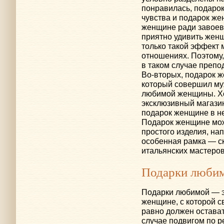
понравилась, подаро
чувства и подарок же
женщине ради завоева
приятно удивить женщ
только такой эффект 
отношениях. Поэтому
в таком случае препо
Во-вторых
, подарок 
который совершил му
любимой женщины. Хо
эксклюзивный магазин
подарок женщине в н
Подарок женщине мож
простого изделия, на
особенная рамка — с
итальянских мастеров
Подарки люби
Подарки любимой — эт
женщине, с которой 
равно должен остава
случае подвигом по 